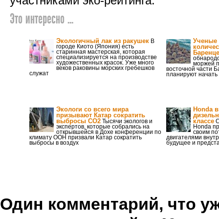
участниками эко-рейтинга.
Это интересно ...
Экологичный лак из ракушек
Ученые
В
городе Киото (Япония) есть
количес
старинная мастерская, которая
Баренц
специализируется на производстве
обнародо
художественных красок. Уже много
моржей п
веков раковины морских гребешков
восточной части Б
служат
планируют начать 
Экологи со всего мира
Honda в
призывают Катар сократить
дизельн
выбросы СО2
классе
Тысячи экологов и
С
экспертов, которые собрались на
Honda п
открывшейся в Дохе конференции по
своим по
климату ООН призвали Катар сократить
двигателями внутр
выбросы в воздух
будущее и предст
Один комментарий, что уже