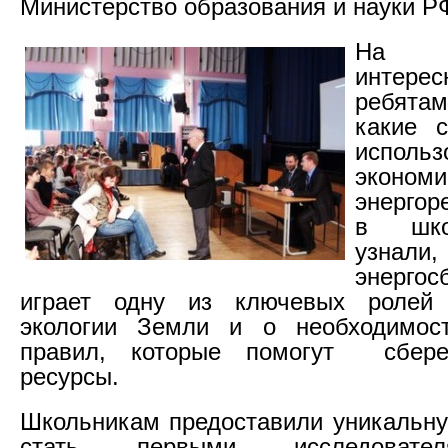
Министерство образования и науки Р
На п
интере
ребят
какие 
испол
экономи
энергор
в шко
узна
энергос
играет одну из ключевых ролей
экологии Земли и о необходимос
правил, которые помогут сбере
ресурсы.
Школьникам предоставили уникальн
стать первыми исследовате