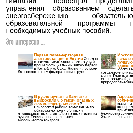
гимназии пообещал представит
управления образованием сдела
энергосбережению обязател
образовательной программы 
необходимых учебных пособий.
Это интересно ...
Первая газогенераторная
Московс
электростанция в Якутии
начале 
Сегодня
в поселке Исит Хангаласского улуса
лучшую 
прошел официальный запуск первой
сделанн
в Республике Саха (Якутия) и во всем
Москвы б
Дальневосточном федеральном округе
созданию елочных 
сырья. Главным о
стал городской де
природопользован
В русло ручья на Камчатке
Аэрозол
выбросили 6,5 тысяч опасных
солнечн
люминесцентных ламп
времени 
В
экспери
Елизовском районе Камчатки было
применим
обнаружено почти 6,5 тысяч
блокировки солне
люминесцентных ламп, сброшенных в один из
Эта идея была пр
ручьев. Региональная инспекция
экологического контроля