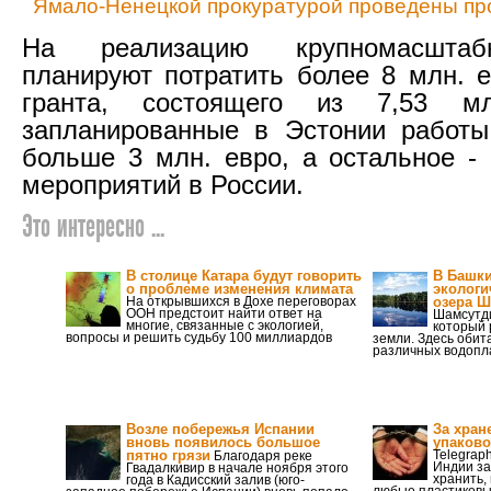
Ямало-Ненецкой прокуратурой проведены про
На реализацию крупномасштаб
планируют потратить более 8 млн. 
гранта, состоящего из 7,53 м
запланированные в Эстонии работы
больше 3 млн. евро, а остальное -
мероприятий в России.
Это интересно ...
В столице Катара будут говорить
В Башки
о проблеме изменения климата
экологи
На открывшихся в Дохе переговорах
озера 
ООН предстоит найти ответ на
Шамсутди
многие, связанные с экологией,
который 
вопросы и решить судьбу 100 миллиардов
земли. Здесь обит
различных водоп
Возле побережья Испании
За хран
вновь появилось большое
упаково
пятно грязи
Telegrap
Благодаря реке
Индии за
Гвадалкивир в начале ноября этого
хранить,
года в Кадисский залив (юго-