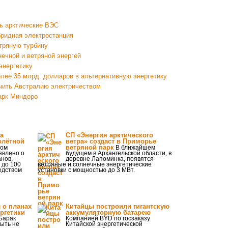
ть арктические ВЭС
бридная электростанция
тряную турбину
ечной и ветряной энергей
энергетику
лее 35 млрд. долларов в альтернативную энергетику
ечить Австралию электричеством
арк Миндоро
а
СП «Энергия арктического
олётной
ветра» создаст в Приморье
ветряной парк
вом
В ближайшем
явлено о
будущем в Архангельской области, в
нов,
деревне Лапоминка, появятся
 до 100
ветряные и солнечные энергетические
едством
установки с мощностью до 3 МВт.
 о планах
Китайцы построили гигантскую
ргетики
аккумуляторную батарею
Барак
Компанией BYD по госзаказу
ыть не
Китайской энергетической