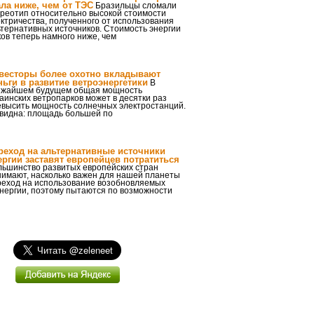
ала ниже, чем от ТЭС
Бразильцы сломали
ереотип относительно высокой стоимости
ктричества, полученного от использования
тернативных источников. Стоимость энергии
ов теперь намного ниже, чем
весторы более охотно вкладывают
ньги в развитие ветроэнергетики
В
ижайшем будущем общая мощность
аинских ветропарков может в десятки раз
евысить мощность солнечных электростанций.
видна: площадь большей по
реход на альтернативные источники
ергии заставят европейцев потратиться
льшинство развитых европейских стран
нимают, насколько важен для нашей планеты
реход на использование возобновляемых
энергии, поэтому пытаются по возможности