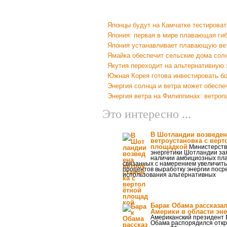
Японцы будут на Камчатке тестирова
Япония: первая в мире плавающая ги
Япония устанавливает плавающую ве
Ямайка обеспечит сельские дома солн
Якутия переходит на альтернативную 
Южная Корея готова инвестировать бо
Энергия солнца и ветра может обесп
Энергия ветра на Филиппинах: ветроп
Это интересно ...
В Шотландии возведен
ветроустановка с верт
площадкой
Министерст
энергетики Шотландии за
наличии амбициозных пла
связанных с намерением увеличить
процентов выработку энергии поср
использования альтернативных
Барак Обама рассказал
Америки в области эне
Американский президент 
Обама распорядился откр