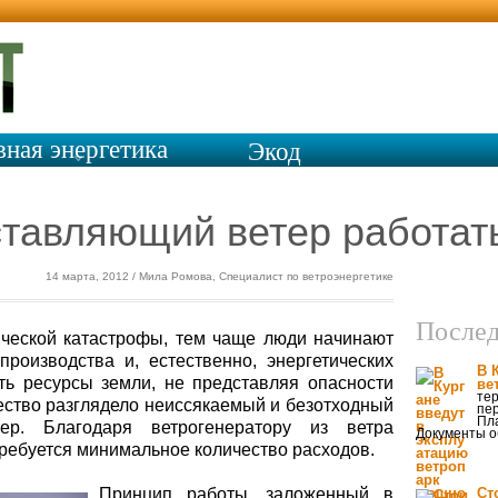
вная энергетика
Экод
ом
ставляющий ветер работат
14 марта, 2012 / Мила Ромова, Специалист по ветроэнергетике
Послед
ической катастрофы, тем чаще люди начинают
роизводства и, естественно, энергетических
В 
ть ресурсы земли, не представляя опасности
ве
тер
чество разглядело неиссякаемый и безотходный
пер
Пла
тер. Благодаря ветрогенератору из ветра
Документы о
требуется минимальное количество расходов.
Принцип работы, заложенный в
Ст