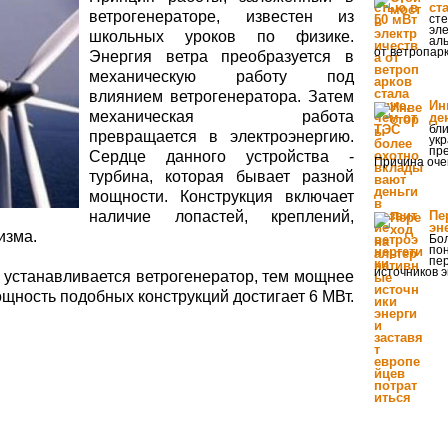
ст
ветрогенераторе, известен из
ст
эле
школьных уроков по физике.
аль
от ветропарк
Энергия ветра преобразуется в
механическую работу под
влиянием ветрогенератора. Затем
Ин
механическая работа
де
бл
превращается в электроэнергию.
укр
пр
Сердце данного устройства -
Причина оче
турбина, которая бывает разной
мощности. Конструкция включает
наличие лопастей, креплений,
Пе
эн
изма.
Бо
по
пе
источников 
е устанавливается ветрогенератор, тем мощнее
щность подобных конструкций достигает 6 МВт.