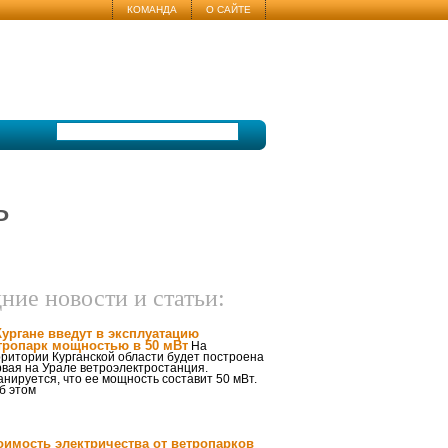
КОМАНДА
О САЙТЕ
ь
ние новости и статьи:
Кургане введут в эксплуатацию
тропарк мощностью в 50 мВт
На
ритории Курганской области будет построена
вая на Урале ветроэлектростанция.
нируется, что ее мощность составит 50 мВт.
б этом
оимость электричества от ветропарков