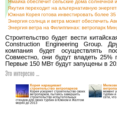
Ямайка обеспечит сельские дома солнечной и
Якутия переходит на альтернативную энергет
Южная Корея готова инвестировать более 35 
Энергия солнца и ветра может обеспечить А
Энергия ветра на Филиппинах: ветропарк Ми
Строительство будет вести китайская
Construction Engineering Group. Др
компания будет осуществлять пос
Совместно, они будут владеть 25% п
Первые 150 МВт будут запущены в 201
Это интересно ...
Корея наращивает
Мелков
строительство ветропарков
ветроп
Корея ускоряет строительство своих
момент у
ветропарков, пытаясь завершить
турбин и
строительство испытательных
сети, что
стендов для своих турбин в Южном и Желтом
морях до 2013