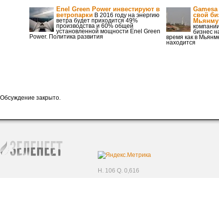
Enel Green Power инвестируют в
Gamesa 
ветропарки
свой би
В 2016 году на энергию
ветра будет приходится 49%
Мьянму
производства и 60% общей
компани
установленной мощности Enel Green
бизнес н
Power. Политика развития
время как в Мьянм
находится
Обсуждение закрыто.
H. 106 Q. 0,616