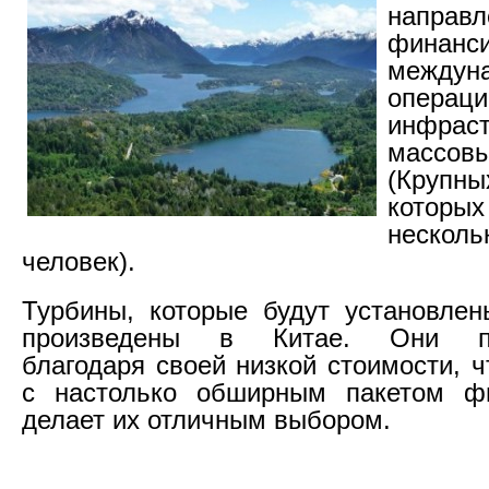
напр
финанс
междун
операци
инфра
массов
(Крупны
котор
неско
человек).
Турбины, которые будут установлен
произведены в Китае. Они пр
благодаря своей низкой стоимости, ч
с настолько обширным пакетом фи
делает их отличным выбором.