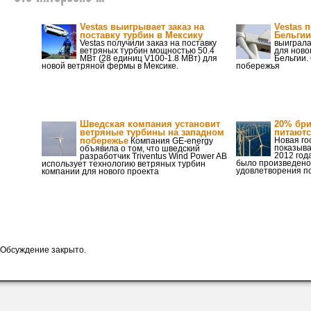
Vestas выигрывает заказ на
Vestas 
поставку турбин в Мексику
Бельгии
Vestas получили заказ на поставку
выиграла
ветряных турбин мощностью 50.4
для ново
МВт (28 единиц V100-1.8 МВт) для
Бельгии.
новой ветряной фермы в Мексике.
побережья
Шведская компания установит
20% бри
ветряные турбины на западном
питают
побережье
Новая го
Компания GE-energy
показыва
объявила о том, что шведский
2012 год
разработчик Triventus Wind Power AB
было произведено
использует технологию ветряных турбин
удовлетворения п
компании для нового проекта
Обсуждение закрыто.