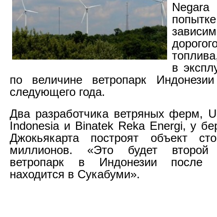
Negar
попыт
зави
дорогог
топлива
в экспл
по величине ветропарк Индонези
следующего года.
Два разработчика ветряных ферм, 
Indonesia и Binatek Reka Energi, у б
Джокьякарта построят объект ст
миллионов. «Это будет второй
ветропарк в Индонезии после т
находится в Сукабуми».