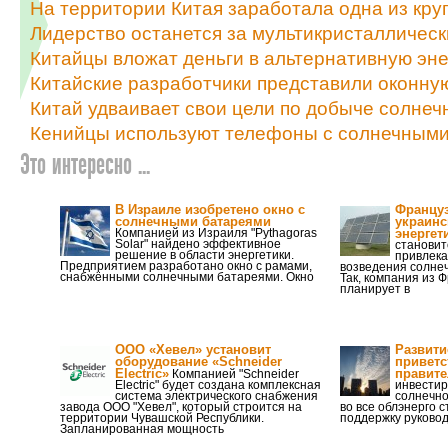
На территории Китая заработала одна из кр
Лидерство останется за мультикристалличе
Китайцы вложат деньги в альтернативную эне
Китайские разработчики представили оконную
Китай удваивает свои цели по добыче солнечн
Кенийцы используют телефоны с солнечным
Это интересно ...
В Израиле изобретено окно с
Француз
солнечными батареями
украин
Компанией из Израиля "Pythagoras
энергет
Solar" найдено эффективное
становит
решение в области энергетики.
привлека
Предприятием разработано окно с рамами,
возведения солнеч
снабжёнными солнечными батареями. Окно
Так, компания из Ф
планирует в
ООО «Хевел» установит
Развити
оборудование «Schneider
приветс
Electric»
правит
Компанией "Schneider
Electric" будет создана комплексная
инвестир
система электрического снабжения
солнечно
завода ООО "Хевел", который строится на
во все облэнерго 
территории Чувашской Республики.
поддержку руковод
Запланированная мощность