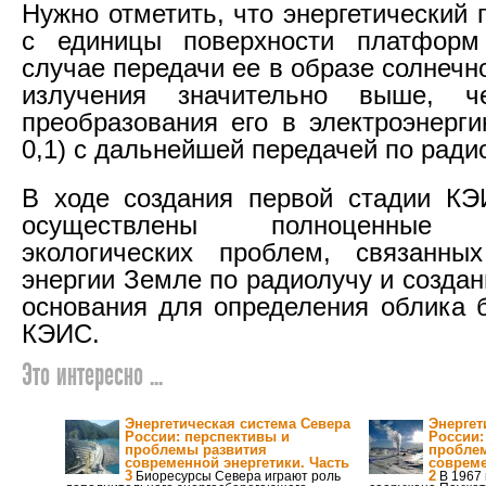
Нужно отметить, что энергетический
с единицы поверхности платфор
случае передачи ее в образе солнечн
излучения значительно выше, 
преобразования его в электроэнерги
0,1) с дальнейшей передачей по ради
В ходе создания первой стадии КЭ
осуществлены полноценные и
экологических проблем, связанны
энергии Земле по радиолучу и созда
основания для определения облика 
КЭИС.
Это интересно ...
Энергетическая система Севера
Энергет
России: перспективы и
России:
проблемы развития
пробле
современной энергетики. Часть
совреме
3
2
Биоресурсы Севера играют роль
В 1967 