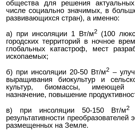
общества для решения актуальных
числе социально значимых, в больш
развивающихся стран), а именно:
2
а) при инсоляции 1 Вт/м
(100 люкс
городских территорий в ночное врем
глобальных катастроф, мест разра
ископаемых;
2
б) при инсоляции 20-50 Вт/м
– улуч
выращивания биокультур и сельско
культур, биомассы, имеющей эн
назначение, повышение продуктивнос
2
в) при инсоляции 50-150 Вт/м
–
результативности преобразователей 
размещенных на Земле.