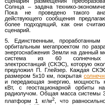
сценария размещения преобразова
Солнца – задача технико-экономиче
Пока не проведено такого ана
действующего сообщения предлагаю
более подходящий, как они считаю
сценарий.
5. Единственным, проработанным 
орбитальным мегапроектом по разр
энергоснабжения Земли на данный м
система из 60 солнечных 
электростанций (СКЭС), которую око
предложил П. Глейзер. Каждая СКЭ
размером 5х10 км, покрытая
солнеч
и передающая энергию, мощность к
кВт, с геостационарной орбиты 
радиолучом. Общая масса системы 3 
2
платформ 1 кг/м
, что равносильн