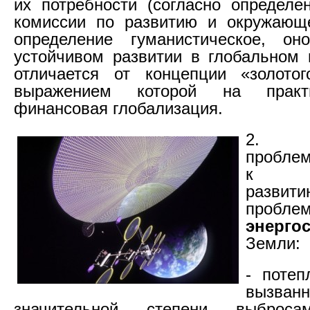
их потребности (согласно определ
комиссии по развитию и окружающе
определение гуманистическое, он
устойчивом развитии в глобальном
отличается от концепции «золотог
выражением которой на практ
финансовая глобализация.
2. О
пробле
к ус
разви
проб
энерго
Земли:
- потеп
выз
значительной степени выбро