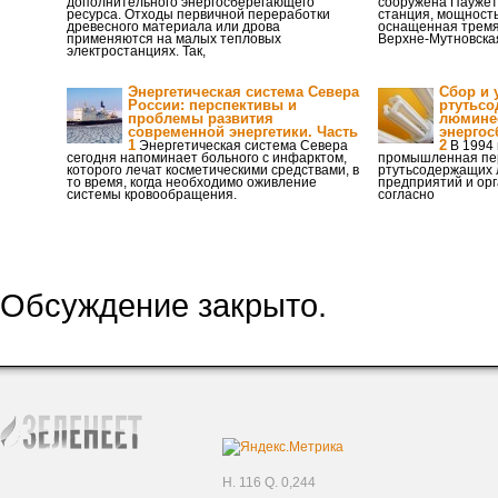
дополнительного энергосберегающего
сооружена Паужет
ресурса. Отходы первичной переработки
станция, мощность 
древесного материала или дрова
оснащенная тремя
применяются на малых тепловых
Верхне-Мутновска
электростанциях. Так,
Энергетическая система Севера
Сбор и 
России: перспективы и
ртутьс
проблемы развития
люмине
современной энергетики. Часть
энергос
1
2
Энергетическая система Севера
В 1994 
сегодня напоминает больного с инфарктом,
промышленная пе
которого лечат косметическими средствами, в
ртутьсодержащих 
то время, когда необходимо оживление
предприятий и орг
системы кровообращения.
согласно
Обсуждение закрыто.
H. 116 Q. 0,244