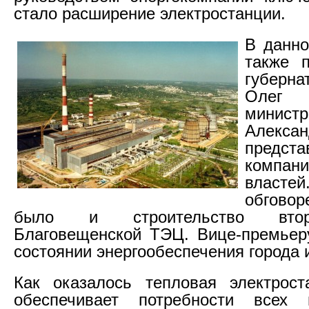
стало расширение электростанции.
В данно
также п
губерн
Олег 
минист
Алекс
предста
компан
власт
обговор
было и строительство вто
Благовещенской ТЭЦ. Вице-премьер
состоянии энергообеспечения города и
Как оказалось тепловая электрос
обеспечивает потребности всех