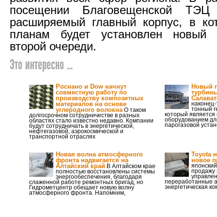
посещении Благовещенской ТЭЦ
расширяемый главный корпус, в ко
планам будет установлен новый т
второй очереди.
Это интересно ...
Роснано и Dow начнут
Новый г
совместную работу по
турбины
производству композитных
Салават
материалов на основе
наконец-
тонный г
углеродного волокна
О таком
который является
долгосрочном сотрудничестве в разных
оборудованием дл
областях стало известно недавно. Компании
парогазовой устан
будут сотрудничать в энергетической,
нефтегазовой, аэрокосмической и
транспортной отраслях
Новая волна атмосферного
Toyota 
фронта надвигается на
новое 
Алтайский край
японский
В Алтайском крае
продажу 
полностью восстановлены системы
управлен
энергообеспечения, благодаря
переработанные а
слаженной работе ремонтных бригад, но
энергетическая ко
Гидрометцентр обещает новую волну
атмосферного фронта. Напомним,