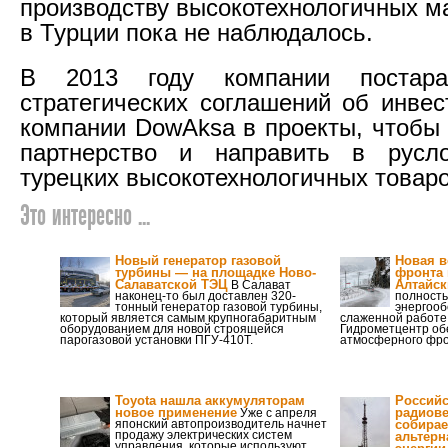
производству высокотехнологичных м
в Турции пока не наблюдалось.
В 2013 году компании постара
стратегических соглашений об инвес
компании DowAksa в проекты, чтобы 
партнерство и направить в русл
турецких высокотехнологичных товаро
Это интересно ...
Новый генератор газовой
Новая в
турбины — на площадке Ново-
фронта 
Салаватской ТЭЦ
Алтайск
В Салават
наконец-то был доставлен 320-
полность
тонный генератор газовой турбины,
энергооб
который является самым крупногабаритным
слаженной работе
оборудованием для новой строящейся
Гидрометцентр об
парогазовой установки ПГУ-410Т.
атмосферного фро
Toyota нашла аккумуляторам
Российс
новое применение
радиове
Уже с апреля
японский автопроизводитель начнет
собирае
продажу электрических систем
альтерн
управления, которые используют