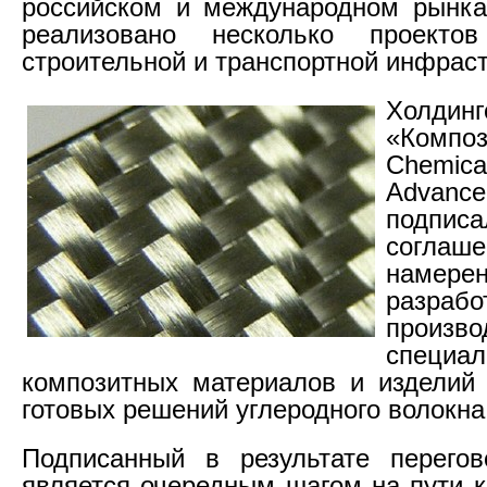
российском и международном рынка
реализовано несколько проекто
строительной и транспортной инфрас
Холдинг
«Комп
Chemi
Advanc
подписа
согл
наме
разр
произво
специа
композитных материалов и изделий
готовых решений углеродного волокна
Подписанный в результате перегов
является очередным шагом на пути 