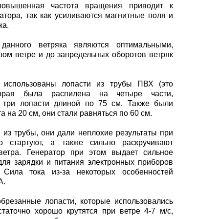
повышенная частота вращения приводит к
тора, так как усиливаются магнитные поля и
ка.
данного ветряка являются оптимальными,
шом ветре и до запредельных оборотов ветряк
 использованы лопасти из трубы ПВХ (это
оторая была распилена на четыре части,
, три лопасти длиной по 75 см. Также были
а на 20 см, они стали равняться по 60 см.
из трубы, они дали неплохие результаты при
о стартуют, а также сильно раскручивают
ветра. Генератор при этом выдает сильное
 для зарядки и питания электронных приборов
Сила тока из-за некоторых особенностей
А.
брезанные лопасти, которые использовались
таточно хорошо крутятся при ветре 4-7 м/с,