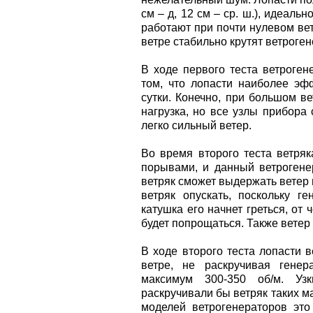
см – д, 12 см – ср. ш.), идеаль
работают при почти нулевом вет
ветре стабильно крутят ветроген
В ходе первого теста ветроген
том, что лопасти наиболее э
сутки. Конечно, при большом в
нагрузка, но все узлы прибора
легко сильный ветер.
Во время второго теста ветряк
порывами, и данный ветрогенер
ветряк сможет выдержать ветер и
ветряк опускать, поскольку г
катушка его начнет греться, от 
будет попрощаться. Также ветер 
В ходе второго теста лопасти 
ветре, не раскручивая гене
максимум 300-350 об/м. Уз
раскручивали бы ветряк таких ма
моделей ветрогенераторов это