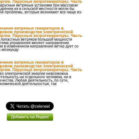
ергии. Парусные ветрогенераторы. Часть
арусные ветряные установки при массовом
дрении их в сельской местности могли бы
ие проблемы, которые возникают все чаще из-
ачение ветряных генераторов в
ровом производстве электрической
ергии. Парусные ветрогенераторы. Часть
 лопастных ветряков большой мощности
стема управления меняет направление
ли в измененном направлении ветер дует со
 м/секунду
ачение ветряных генераторов в
ровом производстве электрической
ергии. Парусные ветрогенераторы. Часть
ез электрической энергии невозможна
тельность ни отдельного человека, ни в
чества. Любая деятельность, по сути,
ономической деятельностью, так