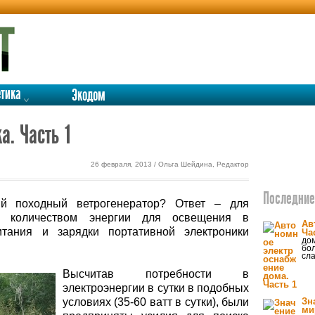
етика
Экодом
а. Часть 1
26 февраля, 2013 / Ольга Шейдина, Редактор
Последние 
й походный ветрогенератор? Ответ – для
м количеством энергии для освещения в
Ав
тания и зарядки портативной электроники
Ча
дом
бо
сла
Высчитав потребности в
электроэнергии в сутки в подобных
условиях (35-60 ватт в сутки), были
Зн
ми