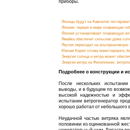
приборы.
Японцы будут на Камчатке тестирова
Япония: первая в мире плавающая ги
Япония устанавливает плавающую ве
Ямайка обеспечит сельские дома солн
Якутия переходит на альтернативную 
Южная Корея готова инвестировать бо
Энергия солнца и ветра может обесп
Энергия ветра на Филиппинах: ветроп
Подробнее о конструкции и и
После нескольких испытании
выводы, и в будущем по возмож
высокой надежностью и эффек
испытании ветрогенератор прод
хорошо работал от небольшого ве
Неудачной частью ветряка явля
половинки из оцинкованной жести
нежелательный шум. Лопасти по