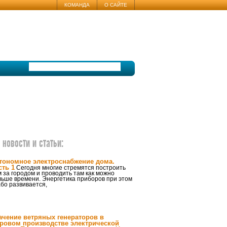
КОМАНДА
О САЙТЕ
новости и статьи:
тономное электроснабжение дома.
сть 1
Сегодня многие стремятся построить
 за городом и проводить там как можно
льше времени. Энергетика приборов при этом
бо развивается,
ачение ветряных генераторов в
ровом производстве электрической