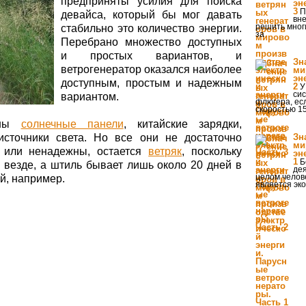
предприняты усилия для поиска
эн
3
П
девайса, который бы мог давать
вне
решить мног
стабильно это количество энергии.
за
Перебрано множество доступных
и простых вариантов, и
Зн
ветрогенератор оказался наиболее
ми
эн
доступным, простым и надежным
2
У
си
вариантом.
флюгера, ес
скоростью 15
ены
солнечные панели
, китайские зарядки,
источники света. Но все они не достаточно
Зн
ми
 или ненадежны, остается
ветряк
, поскольку
эн
1
Б
и везде, а штиль бывает лишь около 20 дней в
дея
целом челове
ей, например.
является эк