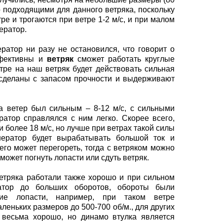
но подходящими для данного ветряка, поскольку
ре и трогаются при ветре 1-2 м/с, и при малом
ератор.
ератор ни разу не остановился, что говорит о
ффективны и
ветряк
сможет работать круглые
етре на наш ветряк будет действовать сильная
 сделаны с запасом прочности и выдерживают
а ветер был сильным – 8-12 м/с, с сильными
атор справлялся с ним легко. Скорее всего,
 более 18 м/с, но лучше при ветрах такой силы
енератор будет вырабатывать большой ток и
чего может перегореть, тогда с ветряком можно
может погнуть лопасти или сдуть ветряк.
ветряка работали также хорошо и при сильном
ратор до больших оборотов, обороты были
кие лопасти, например, при таком ветре
леньких размеров до 500-700 об/м., для других
 весьма хорошо, но динамо втулка является