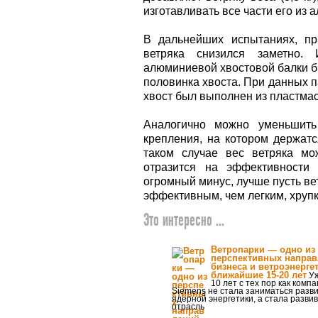
изготавливать все части его из 
В дальнейших испытаниях, пр
ветряка снизился заметно.
алюминиевой хвостовой балки бы
половинка хвоста. При данных па
хвост был выполнен из пластмасс
Аналогично можно уменьшить
крепления, на котором держатс
таком случае вес ветряка мо
отразится на эффективности 
огромный минус, лучше пусть ве
эффективным, чем легким, хруп
Это интересно ...
Ветропарки — одно из
перспективных напра
бизнеса и ветроэнерге
ближайшие 15-20 лет
Уж
10 лет с тех пор как комп
Siemens не стала заниматься разв
ядерной энергетики, а стала разви
отрасль