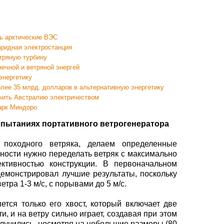
ть арктические ВЭС
бридная электростанция
тряную турбину
ечной и ветряной энергей
энергетику
лее 35 млрд. долларов в альтернативную энергетику
ечить Австралию электричеством
арк Миндоро
спытаниях портативного ветрогенератора
 походного ветряка, делаем определенные
ности нужно переделать ветряк с максимально
тивностью конструкции. В первоначальном
емонстрировал лучшие результаты, поскольку
тра 1-3 м/с, с порывами до 5 м/с.
ется только его хвост, который включает две
, и на ветру сильно играет, создавая при этом
лучились, несмотря на небольшие размеры (80