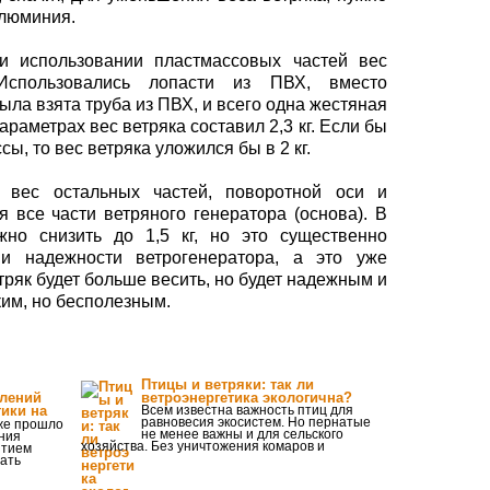
алюминия.
и использовании пластмассовых частей вес
 Использовались лопасти из ПВХ, вместо
ла взята труба из ПВХ, и всего одна жестяная
раметрах вес ветряка составил 2,3 кг. Если бы
ы, то вес ветряка уложился бы в 2 кг.
 вес остальных частей, поворотной оси и
я все части ветряного генератора (основа). В
жно снизить до 1,5 кг, но это существенно
и надежности ветрогенератора, а это уже
тряк будет больше весить, но будет надежным и
ким, но бесполезным.
Птицы и ветряки: так ли
влений
ветроэнергетика экологична?
тики на
Всем известна важность птиц для
равновесия экосистем. Но пернатые
е прошло
не менее важны и для сельского
ания
хозяйства. Без уничтожения комаров и
итием
вать