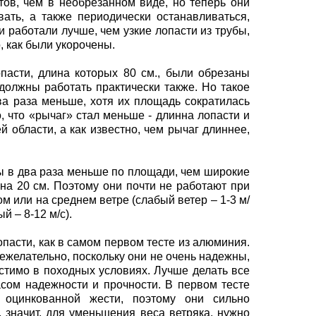
ов, чем в необрезанном виде, но теперь они
вать, а также периодически останавливаться,
ни работали лучше, чем узкие лопасти из трубы,
о, как были укорочены.
пасти, длина которых 80 см., были обрезаны
 должны работать практически также. Но такое
два раза меньше, хотя их площадь сократилась
о, что «рычаг» стал меньше - длинна лопасти и
й области, а как известно, чем рычаг длиннее,
бы в два раза меньше по площади, чем широкие
 на 20 см. Поэтому они почти не работают при
ом или на среднем ветре (слабый ветер – 1-3 м/
ый – 8-12 м/с).
пасти, как в самом первом тесте из алюминия.
нежелательно, поскольку они не очень надежны,
устимо в походных условиях. Лучше делать все
сом надежности и прочности. В первом тесте
 оцинкованной жести, поэтому они сильно
), значит, для уменьшения веса ветряка, нужно