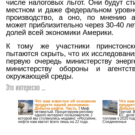
числе налоговых льгот. Они будут с
местном и даже федеральном уровн
производство, а оно, по мнению а
может приблизительно через 30-40 ле
долей всей экономики Америки.
К тому же участники принстонс
пытаются скрыть, что их исследован
первую очередь министерству энерг
министерству обороны и агентс
окружающей среды.
Это интересно ...
Что нам известно об основном
Что нам
продукте нашей экономики.
продукт
Добыча нефти. Часть 3
Добыча 
Миф
четвертый. Процитируем реплику
третий. 
одного интернет-пользователя, с
ЕС, доля
которой мы столкнулись недавно: «Россияне,
топливе к 2020 го
нефти нам хватит всего лишь на 22 года.
Соединенных