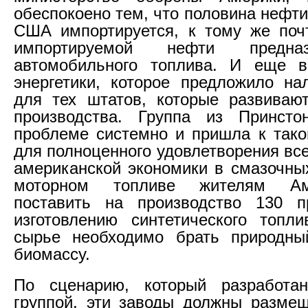
обеспокоено тем, что половина нефт
США импортируется, к тому же поч
импортируемой нефти предна
автомобильного топлива. И еще в
энергетики, которое предложило на
для тех штатов, которые развиваю
производства. Группа из Принст
проблеме системно и пришла к тако
для полноценного удовлетворения вс
американской экономики в смазочны
моторном топливе жителям Ам
поставить на производство 130 п
изготовлению синтетического топл
сырье необходимо брать природный
биомассу.
По сценарию, который разработан
группой, эти заводы должны разме