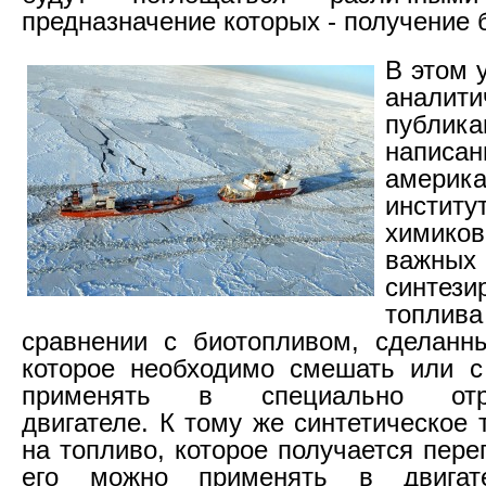
предназначение которых - получение 
В этом 
аналити
публика
напи
америка
институ
химиков
важны
синтези
топлива 
сравнении с биотопливом, сделанн
которое необходимо смешать или с
применять в специально отре
двигателе. К тому же синтетическое
на топливо, которое получается пере
его можно применять в двигате