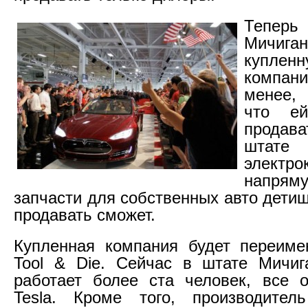
Теперь 
Мичи
купл
компа
менее, 
что е
прода
шта
электро
напря
запчасти для собственных авто дети
продавать сможет.
Купленная компания будет переиме
Tool & Die. Сейчас в штате Мичиг
работает более ста человек, все 
Tesla. Кроме того, производитель