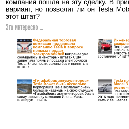
компания пошла на эту сделку. В пр
вариант, но позволит ли он Tesla Mot
этот штат?
Это интересно ...
Федеральная торговая
Инжене
комиссия поддержала
создали
компанию Tesla в вопросе
Встречае
Южной Ко
прямых продаж
емкость 
электромобилей
Как ранее уже
составляет 54 кВт/
сообщалось, в некоторых штатах США
запретили прямые продажи электрокаров
Tesla. В частности, законы были приняты в
штатах
«Гигафабрик аккумуляторов»
Tesla п
Tesla может быть несколько
Model 3
Корпорация Tesla возлагает очень
ровно ч
большие надежды на свою будущую
планируе
«Гигафабрику аккумуляторов». Уже в
электром
следующем году компания Илона Маска
2016 года. Новинк
планирует начать
BMW с ее 3-series.