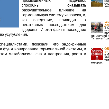
промышленных изделиях,
год
оче
способны оказывать
эт
разрушительное влияние на
гормональную систему человека, и,
как следствие, приводить к
«Л
негативным последствиям для
до
В 
здоровья. И этот факт в последние
иск
пр
ию усугубления.
киностудии 
Татьяны Пр
пециалистами, показали, что эндокринные
на функционирование гормональной системы, и
ОБ
от
тем метаболизма, сна и настроения, роста и
в 
эт
ути
которых