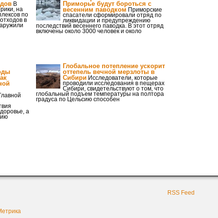
одов
Приморье будут бороться с
В
рики, на
весенним паводком
Приморские
плексов по
спасатели сформировали отряд по
отходов в
ликвидации и предупреждению
наружили
последствий весеннего паводка. В этот отряд
включены около 3000 человек и около
Глобальное потепление ускорит
оды
оттепель вечной мерзлоты в
ак
Сибири
Исследователи, которые
ной
проводили исследования в пещерах
Сибири, свидетельствуют о том, что
глобальный подъем температуры на полтора
Главной
градуса по Цельсию способен
твия
доровье, а
цию
RSS Feed