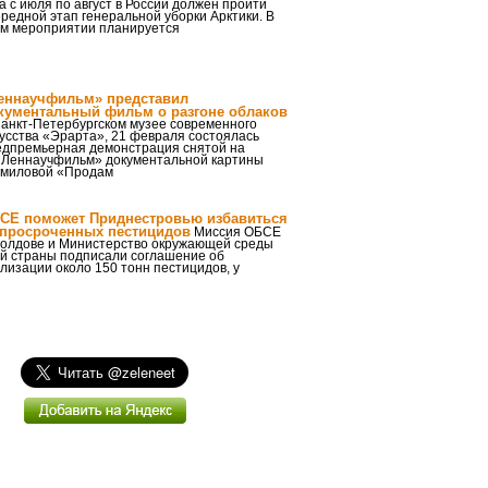
а с июля по август в России должен пройти
редной этап генеральной уборки Арктики. В
ом мероприятии планируется
еннаучфильм» представил
кументальный фильм о разгоне облаков
Санкт-Петербургском музее современного
усства «Эрарта», 21 февраля состоялась
едпремьерная демонстрация снятой на
«Леннаучфильм» документальной картины
ямиловой «Продам
СЕ поможет Приднестровью избавиться
 просроченных пестицидов
Миссия ОБСЕ
Молдове и Министерство окружающей среды
ой страны подписали соглашение об
лизации около 150 тонн пестицидов, у