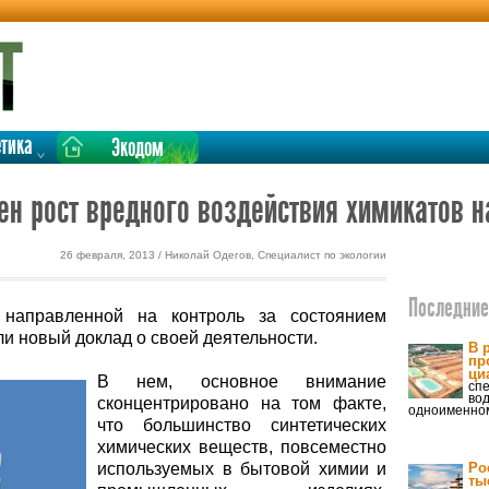
етика
Экодом
ен рост вредного воздействия химикатов н
26 февраля, 2013 / Николай Одегов, Специалист по экологии
Последние 
направленной на контроль за состоянием
и новый доклад о своей деятельности.
В 
пр
ци
В нем, основное внимание
сп
вод
сконцентрировано на том факте,
одноименном
что большинство синтетических
химических веществ, повсеместно
используемых в бытовой химии и
Ро
ты