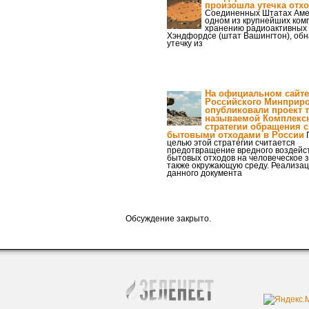
произошла утечка отх
Соединенных Штатах Аме
одном из крупнейших ком
хранению радиоактивных 
Хэндфордсе (штат Вашингтон), об
утечку из
На официальном сайте
Российского Минприр
опубликовали проект т
называемой Комплекс
стратегии обращения с
бытовыми отходами в России
целью этой стратегии считается
предотвращение вредного воздейс
бытовых отходов на человеческое з
также окружающую среду. Реализа
данного документа
Обсуждение закрыто.