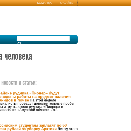
КОМАНДА
О САЙТЕ
а человека
новости и статьи:
районе рудника «Пионер» будут
оведены работы на предмет наличия
анидов в почве
На этой неделе
ециалисты проведут дополнительные пробы
ы и грунта около рудника «Пионер» в
 поселке в Амурской области. Это
ссийским студентам заплатят по 60
сяч рублей за уборку Арктики
Летом этого