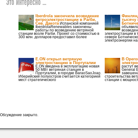
Это интересно ...
Iberdrola закончила возведение
Финлянд
ветроэлектростанции в Рагби,
тысячу 
Сев. Дакота
Ботниче
Испанской компанией
IberdrolaRenewables закончены
объявила
работы по возведению ветряной
возведен
станции возле Рагби. Проект со стоимостью в
электростанции в 
300 млн. долларов предоставил более
севере Ботническо
электроэнергии н
E.ON открыл ветряную
В Орего
электростанцию в Португалии
электро
E.ON введена в эксплуатацию новая
растут в
50 МВт ветряная станция в
General 
Португалии, в городке BaraoSaoJoao.
завешен
Иберийский полуостров считается категорией
строительства вет
мест стратегического
станции с мощнос
Обсуждение закрыто.