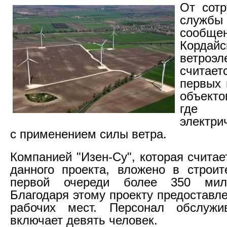
От сотр
служб
сообщен
Кордайс
ветроэл
считае
первых
объекто
где 
электри
с применением силы ветра.
Компанией "Изен-Су", которая счита
данного проекта, вложено в строи
первой очереди более 350 милл
Благодаря этому проекту предоставл
рабочих мест. Персонал обслужи
включает девять человек.