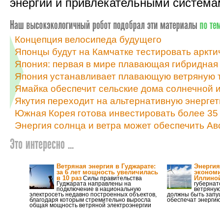
энергии и привлекательными система
Концепция велосипеда будущего
Японцы будут на Камчатке тестировать аркт
Япония: первая в мире плавающая гибридная
Япония устанавливает плавающую ветряную 
Ямайка обеспечит сельские дома солнечной и
Якутия переходит на альтернативную энергет
Южная Корея готова инвестировать более 35 
Энергия солнца и ветра может обеспечить А
Это интересно ...
Ветряная энергия в Гуджарате:
Энергия
за 6 лет мощность увеличилась
экономи
в 10 раз
Иллино
Силы правительства
Гуджарата направлены на
губернат
подключение в национальную
ветряную
электросеть недавно построенных объектов,
должны быть запу
благодаря которым стремительно выросла
обеспечат энергию
общая мощность ветряной электроэнергии