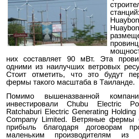
строит
стан
Huayb
Huaybo
раз
прови
мощнос
них составляет 90 мВт. Эта прови
одними из наилучших ветровых ресу
Стоит отметить, что это будут пе
фермы такого масштаба в Таиланде.
Помимо вышеназванной компан
инвестировали Chubu Electric P
Ratchaburi Electric Generating Holdin
Company Limited. Ветряные фермы 
прибыль благодаря договорам пр
маленьким производителям из