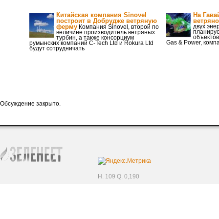
Китайская компания Sinovel
На Гава
построит в Добрудже ветряную
ветряно
ферму
двух эне
Компания Sinovel, второй по
планируе
величине производитель ветряных
объектов
турбин, а также консорциум
Gas & Power, комп
румынских компаний C-Tech Ltd и Rokura Ltd
будут сотрудничать
Обсуждение закрыто.
H. 109 Q. 0,190