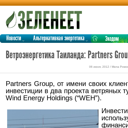
Новости
Альтернативная энергетика
Экодом
Ветроэнергетика Таиланда: Partners Gro
06 июня, 2012 / Мила Ромо
Partners Group, от имени своих клие
инвестиции в два проекта ветряных 
Wind Energy Holdings (“WEH”).
Инвести
испол
финанс