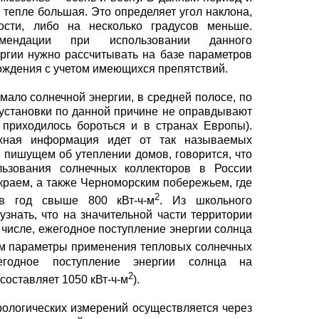
 тепле большая. Это определяет угол наклона,
сти, либо на несколько градусов меньше.
мендации при использовании данного
ргии нужно рассчитывать на базе параметров
хождения с учетом имеющихся препятствий.
 мало солнечной энергии, в средней полосе, по
 установки по данной причине не оправдывают
 приходилось бороться и в странах Европы).
ожная информация идет от так называемых
, пишущем об утеплении домов, говорится, что
ользования солнечных коллекторов в России
краем, а также Черноморским побережьем, где
2
в год свыше 800 кВт-ч-м
. Из школьного
узнать, что на значительной части территории
м числе, ежегодное поступление энергии солнца
им параметры применения тепловых солнечных
годное поступление энергии солнца на
2
составляет 1050 кВт-ч-м
).
рологических измерений осуществляется через