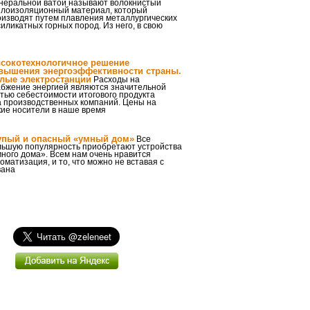
неральной ватой называют волокнистый
плоизоляционный материал, который
оизводят путем плавления металлургических
иликатных горных пород. Из него, в свою
сокотехнологичное решение
вышения энергоэффективности страны.
лые электростанции
Расходы на
абжение энергией являются значительной
тью себестоимости итогового продукта
 производственных компаний. Цены на
кие носители в наше время
упый и опасный «умный дом»
Все
льшую популярность приобретают устройства
ного дома». Всем нам очень нравится
оматизация, и то, что можно не вставая с
вана