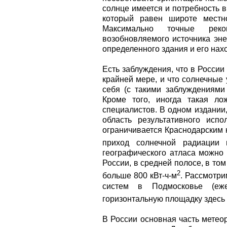
солнце имеется и потребность в
который равен широте местно
Максимально точные реко
возобновляемого источника эне
определенного здания и его на
Есть заблуждения, что в России
крайней мере, и что солнечные
себя (с такими заблуждениями
Кроме того, иногда такая л
специалистов. В одном издании
область результативного исп
ограничивается Краснодарским 
приход солнечной радиации 
географического атласа можно 
России, в средней полосе, в то
2
больше 800 кВт-ч-м
. Рассмотр
систем в Подмосковье (еже
горизонтальную площадку здесь 
В России основная часть метео