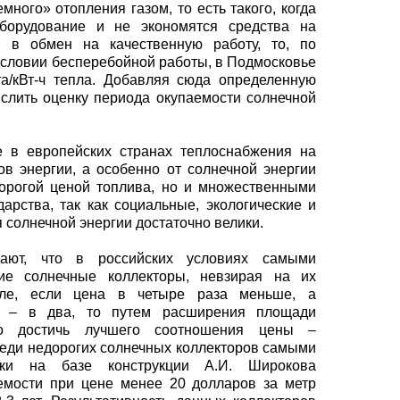
много» отопления газом, то есть такого, когда
оборудование и не экономятся средства на
, в обмен на качественную работу, то, по
условии бесперебойной работы, в Подмосковье
та/кВт-ч тепла. Добавляя сюда определенную
слить оценку периода окупаемости солнечной
е в европейских странах теплоснабжения на
в энергии, а особенно от солнечной энергии
дорогой ценой топлива, но и множественными
дарства, так как социальные, экологические и
солнечной энергии достаточно велики.
дают, что в российских условиях самыми
ие солнечные коллекторы, невзирая на их
е, если цена в четыре раза меньше, а
ть – в два, то путем расширения площади
но достичь лучшего соотношения цены –
реди недорогих солнечных коллекторов самыми
вки на базе конструкции А.И. Широкова
аемости при цене менее 20 долларов за метр