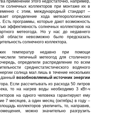
тва применений этого недостаточно, например,
ти солнечных коллекторов при монтаже их в
еменно с этим, международный стандарт –
вает определение хода метеорологических
. Есть программы, которые дают возможность
тью эффективность солнечных коллекторов на
артного метеогода. Но у нас до недавнего
ой области невозможно было предсказать
ительность солнечного коллектора.
соких температур недавно при помощи
числили типичный метеогод для столичного
 очередь, определили распределение по всем
тельности среднестатистического водяного
энергии солнца мал лишь в течение нескольких
а данный
возобновляемый источник энергии
ора. Если рассчитывать из расхода 50 литров
ека, то на нагрев воды необходимо 3 кВт-ч
кторов на одного человека гарантируют ему
ие 7 месяцев, а один месяц (октябрь) в году –
лощадь коллекторов увеличить, то, направив,
мещения, можно значительно разгрузить