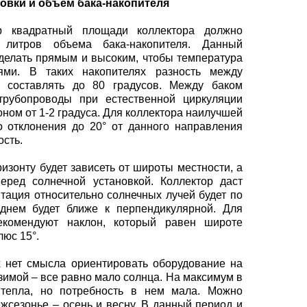
новки и объем бака-накопителя
р квадратный площади коллектора должно
литров объема бака-накопителя. Данный
делать прямым и высоким, чтобы температура
ями. В таких накопителях разность между
 составлять до 80 градусов. Между баком
трубопроводы при естественной циркуляции
ном от 1-2 градуса. Для коллектора наилучшей
о отклонения до 20° от данного направления
ость.
изонту будет зависеть от широты местности, а
перед солнечной установкой. Коллектор даст
нтация относительно солнечных лучей будет по
днем будет ближе к перпендикулярной. Для
екомендуют наклон, который равен широте
люс 15°.
х нет смысла ориентировать оборудование на
зимой – все равно мало солнца. На максимум в
тепла, но потребность в нем мала. Можно
жсезонье – осень и весну. В данный период и