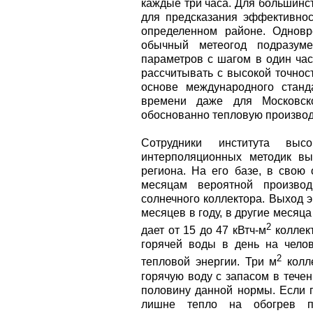
каждые три часа. Для большинс
для предсказания эффективнос
определенном районе. Одновр
обычный метеогод подразуме
параметров с шагом в один час
рассчитывать с высокой точнос
основе международного станд
времени даже для Московск
обоснованно тепловую производ
Сотрудники института вы
интерполяционных методик вы
региона. На его базе, в свою
месяцам вероятной производи
солнечного коллектора. Выход 
месяцев в году, в другие месяц
2
дает от 15 до 47 кВтч-м
коллект
горячей воды в день на челов
2
тепловой энергии. Три м
колле
горячую воду с запасом в течен
половину данной нормы. Если п
лишне тепло на обогрев по