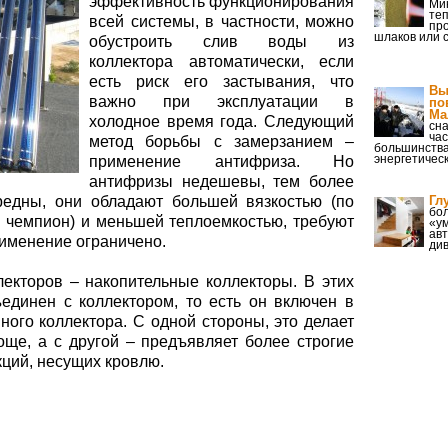
эффективность функционирования
Ми
те
всей системы, в частности, можно
пр
шлаков или с
обустроить слив воды из
коллектора автоматически, если
есть риск его застывания, что
Вы
важно при эксплуатации в
по
Ма
холодное время года. Следующий
сн
час
метод борьбы с замерзанием –
большинства
энергетичес
применение антифриза. Но
антифризы недешевы, тем более
вредны, они обладают большей вязкостью (по
Гл
бо
- чемпион) и меньшей теплоемкостью, требуют
«ум
авт
рименение ограничено.
ди
екторов – накопительные коллекторы. В этих
ъединен с коллектором, то есть он включен в
ого коллектора. С одной стороны, это делает
още, а с другой – предъявляет более строгие
кций, несущих кровлю.