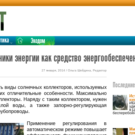
етика
Экодом
ики энергии как средство энергообеспечен
27 января, 2014 / Ольга Шейдина, Редактор
Последние 
ь виды солнечных коллекторов, используемых
их отличительные особенности. Максимально
Ис
лекторы. Наряду с таким коллектором, нужен
ки
ИБП
лой воды, а также запорно-регулирующая
уд
в Ц
рубопроводы.
бесперебойн
Применение регулирования в
автоматическом режиме повышает
Ми
по