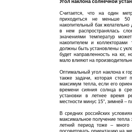
Угол наклона солнечной уста
Считается, что на один мет
приходиться не меньше 50 
накопительный бак желательно 
в нем распространялась сло
значениями температур может
накопителем и коллекторами 
должны быть установлены с укло
будет направленность на юг, н
мало влияют на производительн
Оптимальный угол наклона к гор
также задачи, которая стоит 
максимум тепла, если его орие
времени сияния солнца в сре
установки в летнее время р
местности минус 15°, зимней – п
В средних российских условия
максимальное получение тепла 
летний период тоже – много 
посоветовать ориентацию на ме