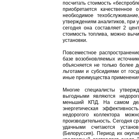
посчитать стоимость «беспробле
приобретается качественное 
необходимое техобслуживание
утверждениям аналитиков, при 
сегодня она составляет 2 цен
стоимость топлива, можно вычи
установки.
Повсеместное распространени
базе возобновляемых источнико
объясняется не только более 
льготами и субсидиями от госу
иные преимущества применения 
Многие специалисты утверж
выгодными являются недорог
меньший КПД. На самом дел
энергетическая эффективнос
недорогого коллектора мож
производительность. Сегодня с
удачными считаются устано
(Белоруссия). Период их окуп