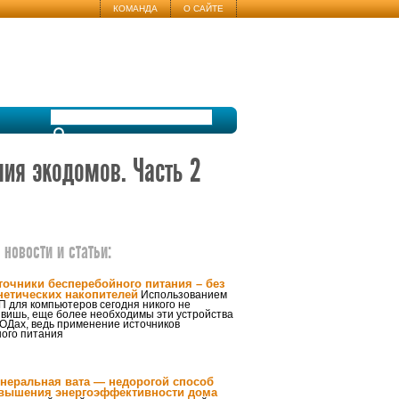
КОМАНДА
О САЙТЕ
ия экодомов. Часть 2
новости и статьи:
точники бесперебойного питания – без
нетических накопителей
Использованием
 для компьютеров сегодня никого не
ивишь, еще более необходимы эти устройства
ОДах, ведь применение источников
ого питания
неральная вата — недорогой способ
вышения энергоэффективности дома