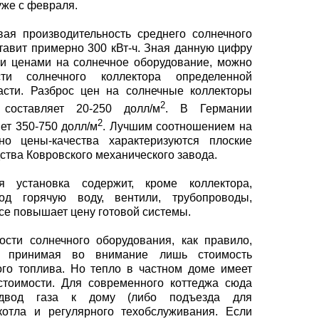
уже с февраля.
вая производительность среднего солнечного
авит примерно 300 кВт-ч. Зная данную цифру
и ценами на солнечное оборудование, можно
ти солнечного коллектора определенной
асти. Разброс цен на солнечные коллекторы
2
 составляет 20-250 долл/м
. В Германии
2
ет 350-750 долл/м
. Лучшим соотношением на
но цены-качества характеризуются плоские
ства Ковровского механического завода.
 установка содержит, кроме коллектора,
од горячую воду, вентили, трубопроводы,
се повышает цену готовой системы.
сти солнечного оборудования, как правило,
у, принимая во внимание лишь стоимость
го топлива. Но тепло в частном доме имеет
стоимости. Для современного коттеджа сюда
двод газа к дому (либо подъезда для
 котла и регулярного техобслуживания. Если