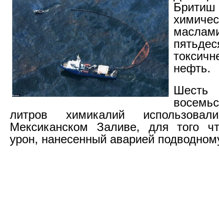
Бритиш 
химичес
масла
пятьде
токсич
нефть.
Шесть
восем
литров химикалий использова
Мексиканском Заливе, для того чт
урон, нанесенный аварией подводном