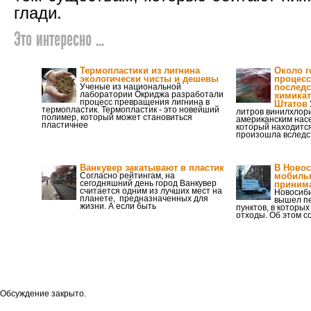
глади.
Это интересно ...
Термопластики из лигнина
Около г
экологически чисты и дешевы
процесс
Ученые из национальной
последс
лаборатории Окриджа разработали
химикат
процесс превращения лигнина в
Штатов
термопластик. Термопластик - это новейший
литров винилхлори
полимер, который может становиться
американским нас
пластичнее
который находится
произошла вследс
Ванкувер закатывают в пластик
В Новос
Согласно рейтингам, на
мобильн
сегодняшний день город Ванкувер
приним
считается одним из лучших мест на
Новосиби
планете, предназначенных для
вышел пе
жизни. А если быть
пунктов, в которы
отходы. Об этом 
Обсуждение закрыто.