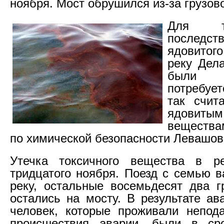
ноября. Мост обрушился из-за грузово
Для т
последс
ядовито
реку Дел
были 
потребует
так счит
ядовиты
вещества
по химической безопасности Левашов
Утечка токсичного вещества в р
тридцатого ноября. Поезд с семью в
реку, остальные восемьдесят два г
остались на мосту. В результате ав
человек, которые проживали непод
происшествия аварии, были в ср