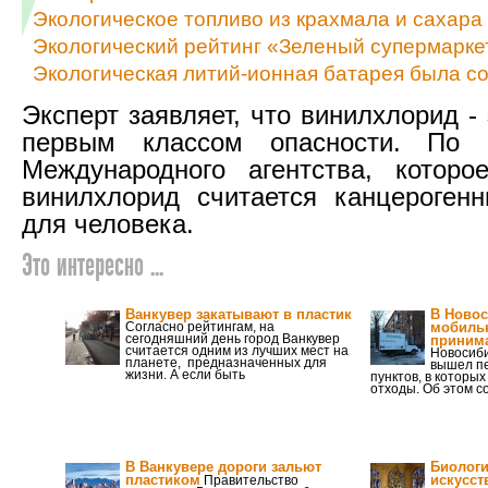
Экологическое топливо из крахмала и сахара
Экологический рейтинг «Зеленый супермаркет
Экологическая литий-ионная батарея была со
Эксперт заявляет, что винилхлорид -
первым классом опасности. По 
Международного агентства, которо
винилхлорид считается канцероген
для человека.
Это интересно ...
Ванкувер закатывают в пластик
В Новос
Согласно рейтингам, на
мобильн
сегодняшний день город Ванкувер
приним
считается одним из лучших мест на
Новосиби
планете, предназначенных для
вышел пе
жизни. А если быть
пунктов, в которы
отходы. Об этом 
В Ванкувере дороги зальют
Биологи
пластиком
искусст
Правительство