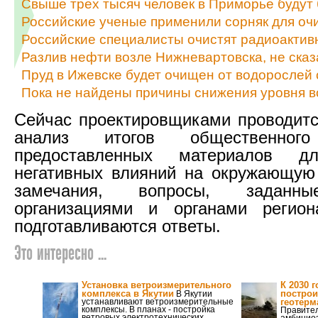
Свыше трех тысяч человек в Приморье будут
Российские ученые применили сорняк для оч
Российские специалисты очистят радиоактив
Разлив нефти возле Нижневартовска, не сказ
Пруд в Ижевске будет очищен от водорослей
Пока не найдены причины снижения уровня в
Сейчас проектировщиками проводит
анализ итогов общественного
предоставленных материалов д
негативных влияний на окружающую
замечания, вопросы, заданны
организациями и органами регион
подготавливаются ответы.
Это интересно ...
Установка ветроизмерительного
К 2030 
комплекса в Якутии
построи
В Якутии
устанавливают ветроизмерительные
геотер
комплексы. В планах - постройка
Правител
ветровых электротехнических