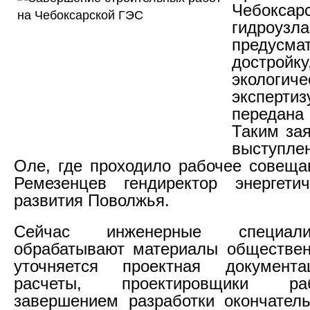
Чебоксарс
гидроузла
предусма
достр
экологиче
экспер
передан
Таким за
выступле
Оле, где проходило рабочее совеща
Ремезенцев гендиректор энергетич
развития Поволжья.
Сейчас инженерные специал
обрабатывают материалы обществен
уточняется проектная документ
расчеты, проектировщики р
завершением разработки окончатель