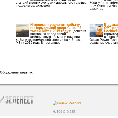
амбицио
станций в целях экономии дизельного топлива
5000 МВт геотерм
и охраны окружающей
году. Отметим, чт
развитие
Индонезия увеличит добычу
В рамка
геотермальной энергии на 4-5
OPT под
тысяч МВт к 2015 году
Lockhee
Индонезия
поставила перед собой
строител
амбициозную цель по увеличению
волновой
добычи геотермальной энергии на 4-5 тысяч
Ocean Power Techn
МВт к 2015 году. В настоящее
реальные очертан
Обсуждение закрыто.
H. 109 Q. 0,235