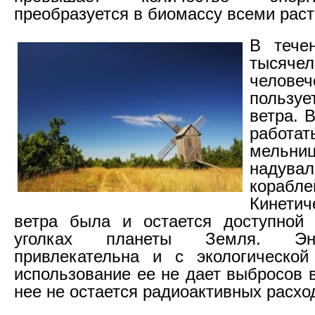
преобразуется в биомассу всеми рас
В течен
тысячел
человеч
пользу
ветра. 
работ
мельн
наду
кораб
Кинетич
ветра была и остается доступной 
уголках планеты Земля. Эн
привлекательна и с экологической
использование ее не дает выбросов 
нее не остается радиоактивных расхо