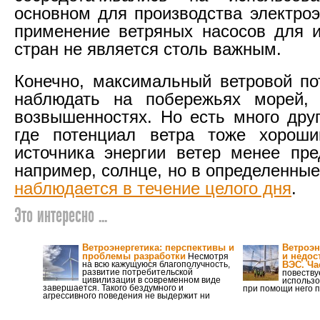
основном для производства электроэ
применение ветряных насосов для 
стран не является столь важным.
Конечно, максимальный ветровой п
наблюдать на побережьях морей,
возвышенностях. Но есть много друг
где потенциал ветра тоже хороши
источника энергии ветер менее пре
например, солнце, но в определенны
наблюдается в течение целого дня
.
Это интересно ...
Ветроэнергетика: перспективы и
Ветроэн
проблемы разработки
и недос
Несмотря
на всю кажущуюся благополучность,
ВЭС. Ча
развитие потребительской
повеству
цивилизации в современном виде
использо
завершается. Такого бездумного и
при помощи него п
агрессивного поведения не выдержит ни