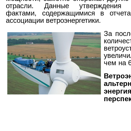
отрасли. Данные утверждения п
фактами, содержащимися в отчета
ассоциации ветроэнергетики.
За посл
количес
ветроус
увелич
чем на 
Ветро
альтер
эне
перспе