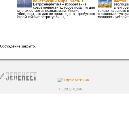
конструкций мира. Часть 1
настоящ
Ветроэнергетика – изобретение
эволюци
современности, которое пока что для
электроэ
многих остается незнакомым. Многие
только на основе в
убеждены, что для ее производства требуются
связанные с увели
огромнейшие ветротурбины,
мощности устройс
Обсуждение закрыто.
H. 120 Q. 0,246