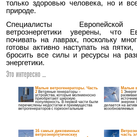
только здоровью человека, но и в
природе.
Специалисты Европейской 
ветроэнергетики уверены, что Е
почивать на лаврах, поскольку мног
готовы активно наступать на пятки,
бросить все силы и ресурсы на раз
энергетики.
Это интересно ...
Малые ветрогенераторы. Часть
Малые в
2
1
Ветряные генераторы –
Энергет
устройства, которые молниеносно
развивае
приобретают широкую
источник
популярность. В первой части были
энергии.
перечислены недостатки и преимущества
делается на акти
ветрогенераторов с горизонтальным
возобновляемых
16 самых диковинных
Ветроэн
ветроэнергетических
часть э