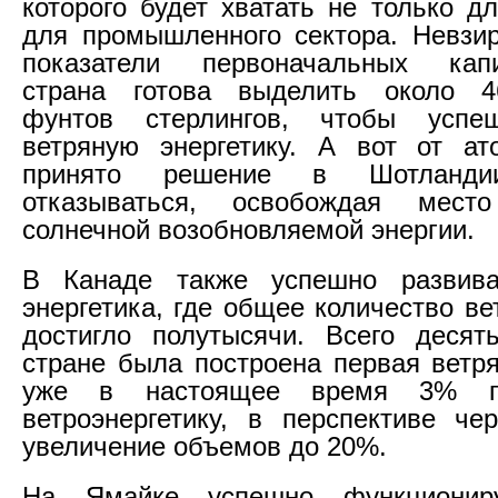
которого будет хватать не только д
для промышленного сектора. Невзи
показатели первоначальных капи
страна готова выделить около 
фунтов стерлингов, чтобы успе
ветряную энергетику. А вот от ат
принято решение в Шотландии
отказываться, освобождая мест
солнечной возобновляемой энергии.
В Канаде также успешно развива
энергетика, где общее количество в
достигло полутысячи. Всего десят
стране была построена первая ветря
уже в настоящее время 3% пр
ветроэнергетику, в перспективе че
увеличение объемов до 20%.
На Ямайке успешно функциониру