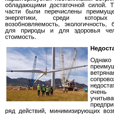
обладающими достаточной силой. Т
части были перечислены преимуще
энергетики, среди которых
возобновляемость, экологичность, 
для природы и для здоровья чел
стоимость.
Недост
Однак
преиму
ветрян
сопро
недоста
оче
учиты
предпр
ряд действий, минимизирующих воз