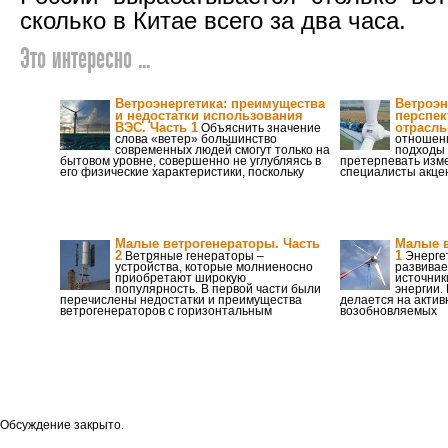
сколько в Китае всего за два часа.
Это интересно ...
Ветроэнергетика: преимущества
Ветроэн
и недостатки использования
перспек
ВЭС. Часть 1
отрасль
Объяснить значение
слова «ветер» большинство
отношени
современных людей смогут только на
подходы 
бытовом уровне, совершенно не углубляясь в
претерпевать изме
его физические характеристики, поскольку
специалисты акце
Малые ветрогенераторы. Часть
Малые в
2
1
Ветряные генераторы –
Энергет
устройства, которые молниеносно
развивае
приобретают широкую
источник
популярность. В первой части были
энергии.
перечислены недостатки и преимущества
делается на акти
ветрогенераторов с горизонтальным
возобновляемых
Обсуждение закрыто.