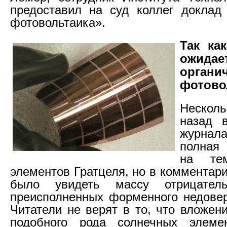
предоставил на суд коллег доклад
фотовольтаика».
Так ка
ожидае
органи
фотово
Неско
назад в
журнал
полная 
на те
элементов Гратцеля, но в комментар
было увидеть массу отрицатель
преисполненных форменного недовер
Читатели не верят в то, что вложен
подобного рода солнечных элеме