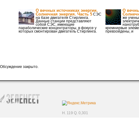
О вечных источниках энергии.
О вечны
Солнечная энергия. Часть 5
Солнечн
СЭС
на базе двигателя Стирлинга.
же учены
Данные станции представляют
электрич
собой СЭС, имеющие
нанотруб
параболические концентраторы, в фокусе у
кремниевые элеме
которых смонтирован двигатель Стирлинга.
превзойдены, и
Обсуждение закрыто.
H. 119 Q. 0,301