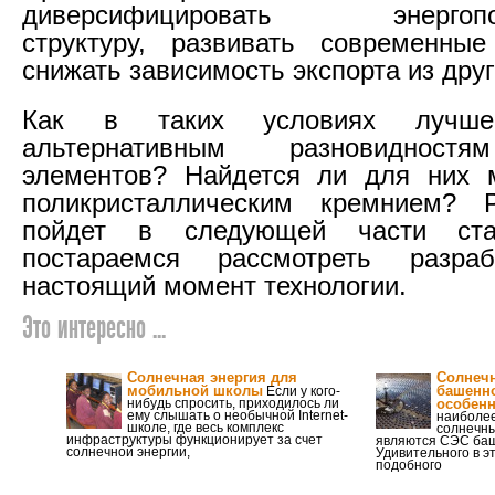
диверсифицировать энергопот
структуру, развивать современные
снижать зависимость экспорта из друг
Как в таких условиях лучше 
альтернативным разновидност
элементов? Найдется ли для них 
поликристаллическим кремнием?
пойдет в следующей части ст
постараемся рассмотреть разра
настоящий момент технологии.
Это интересно ...
Солнечная энергия для
Солнечн
мобильной школы
башенно
Если у кого-
нибудь спросить, приходилось ли
особенн
ему слышать о необычной Internet-
наиболее
школе, где весь комплекс
солнечны
инфраструктуры функционирует за счет
являются СЭС баш
солнечной энергии,
Удивительного в э
подобного