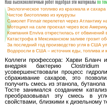
Экологическое топливо из крахмала и сахара
Чистое биотопливо из кукурузы
Самолет Finnair перелетел через Атлантику н
Мотоцикл на сале проехал через всю Америк
Компания Enviva открестилась от обвинений
Катастрофа в Мексиканском заливе грозит о
За последний год производство угля в США у
Водоросли в США – источник еды, топлива и 
Коллеги профессора: Харви Бланч и
внедряя бактерию Clostridium ac
усовершенствовали процесс гидрол
сбраживание сахаров, это позвол
получить смесь из этанола, бутанола
Тосте занимался созданием катализ
преобразовывал эту смесь в угл
свойствами, близкими к дизельному т