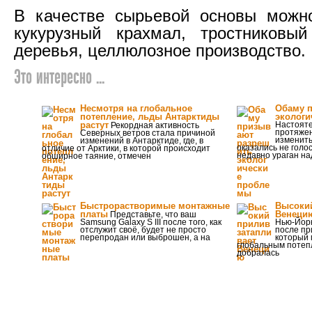
В качестве сырьевой основы можно
кукурузный крахмал, тростниковый
деревья, целлюлозное производство.
Это интересно ...
Несмотря на глобальное
Обаму 
потепление, льды Антарктиды
эколог
растут
Настояте
Рекордная активность
протяжен
Северных ветров стала причиной
изменить
изменений в Антарктиде, где, в
оказались не гол
отличие от Арктики, в которой происходит
недавно ураган на
обширное таяние, отмечен
Быстрорастворимые монтажные
Высокий
платы
Венеци
Представьте, что ваш
Samsung Galaxy S III после того, как
Нью-Йор
отслужит своё, будет не просто
после пр
перепродан или выброшен, а на
который 
глобальным потеп
добралась