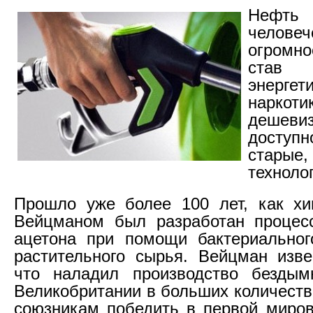
Неф
челове
огромн
став 
энергет
нарко
деш
доступн
стары
техноло
Прошло уже более 100 лет, как х
Вейцманом был разработан процесс
ацетона при помощи бактериальног
растительного сырья. Вейцман изв
что наладил производство бездым
Великобритании в больших количеств
союзникам победить в первой миров