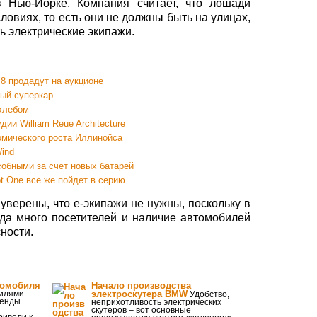
в Нью-Йорке. Компания считает, что лошади
ловиях, то есть они не должны быть на улицах,
ь электрические экипажи.
8 продадут на аукционе
вый суперкар
 хлебом
ии William Reue Architecture
омического роста Иллинойса
ind
собными за счет новых батарей
t One все же пойдет в серию
уверены, что е-экипажи не нужны, поскольку в
да много посетителей и наличие автомобилей
ности.
томобиля
Начало производства
илями
электроскутера BMW
Удобство,
ренды
неприхотливость электрических
скутеров – вот основные