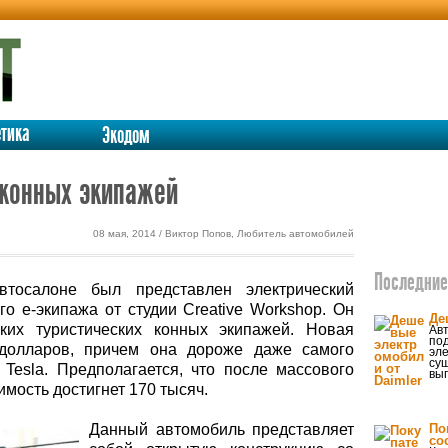
етика
Экодом
 конных экипажей
08 мая, 2014 / Виктор Попов, Любитель автомобилей
Последние 
тосалоне был представлен электрический
о е-экипажа от студии Creative Workshop. Он
Де
ких туристических конных экипажей. Новая
Ав
по
долларов, причем она дороже даже самого
эле
су
Tesla. Предполагается, что после массового
вып
мость достигнет 170 тысяч.
Данный автомобиль представляет
По
со