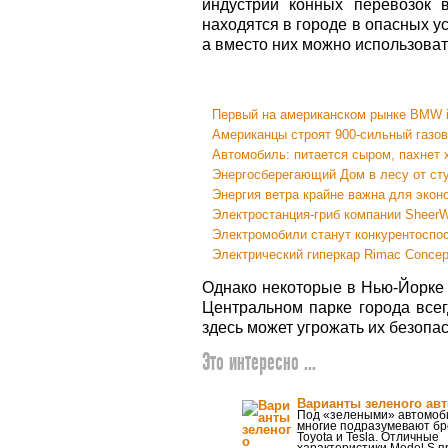
индустрии конных перевозок 
находятся в городе в опасных ус
а вместо них можно использоват
Первый на американском рынке BMW i
Американцы строят 900-сильный газо
Автомобиль: питается сыром, пахнет
Энергосберегающий Дом в лесу от студ
Энергия ветра крайне важна для экон
Электростанция-гриб компании SheerW
Электромобили станут конкурентоспо
Электрический гиперкар Rimac Concep
Однако некоторые в Нью-Йорке 
Центральном парке города всег
здесь может угрожать их безопас
Это интересно ...
Варианты зеленого ав
Под «зелеными» автомоб
многие подразумевают б
Toyota и Tesla. Отличные