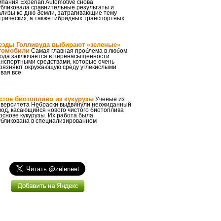
пания Experian Automotive снова
убликовала сравнительные результаты и
ализы ко дню Земли, затрагивающие тему
трических, а также гибридных транспортных
езды Голливуда выбирают «зеленые»
томобили
Самая главная проблема в любом
рода заключается в перенасыщенности
анспортными средствами, которые очень
грязняют окружающую среду углекислыми
вая все
стое биотопливо из кукурузы
Ученые из
иверситета Небраски выдвинули неожиданный
од, касающийся нового чистого биотоплива
основе кукурузы. Их работа была
убликована в специализированном