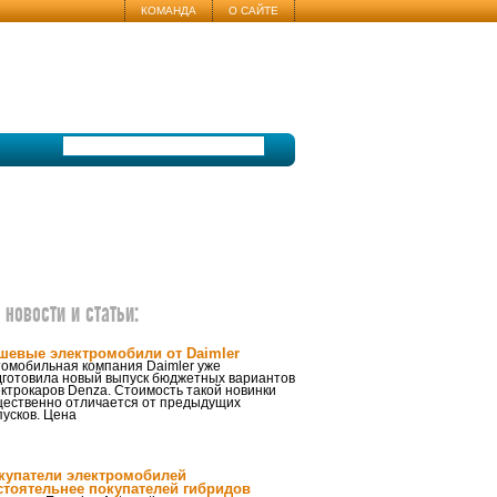
КОМАНДА
О САЙТЕ
новости и статьи:
шевые электромобили от Daimler
томобильная компания Daimler уже
дготовила новый выпуск бюджетных вариантов
ктрокаров Denza. Стоимость такой новинки
щественно отличается от предыдущих
усков. Цена
купатели электромобилей
стоятельнее покупателей гибридов