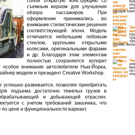
собой открытую конструкцию со
Ком
оп
съемным верхом для улучшения
ан
продаж элек
обзора пассажиров. При
оформлении принимались во
внимание стилистические решения
Зв
соответствующей эпохи. Модель
ав
го
отличается небольшим лобовым
тр
за
стеклом, крупными открытыми
газами, вызы
колесами, оригинальными фарами
и др. Благодаря этим элементам
полностью сохраняется колорит
Чи
ун
т особое внимание автолюбители Нью-Йорка,
выв
на 
зайнер модели и президент Creative Workshop.
оп
 успешно развивается, позволяя приобретать
ля подъема достаточно тяжелых грузов в
 обрабатывающей и добывающей отраслях.
ктуется с учетом требований заказчика, что
 по цене и функциональности вариант.