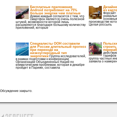
Бесплатные приложения
Дизайне
Android потребляют на 75%
из карт
больше энергии чем платные
Форсайт 
уникальн
Думаю каждый согласится с тем, что
основны
смартфон является очень полезной
производстве кото
штукой, возможности которой лишь
Целая россыпь
расширяются благодаря большому количеству
приложений, которые
Специалисты ООН составили
Польски
для России длительный прогноз
строить
при переходе на
перераб
низкоуглеродный тип
действую
тарифов 
энергетики
Группа исследователей,
группа частных ин
в рамках подготовки к конференции
заявила о намерен
Организации Объединенных Наций по
климатическим проблемам, которая в декабре
пройдет в Париже, составила
Обсуждение закрыто.