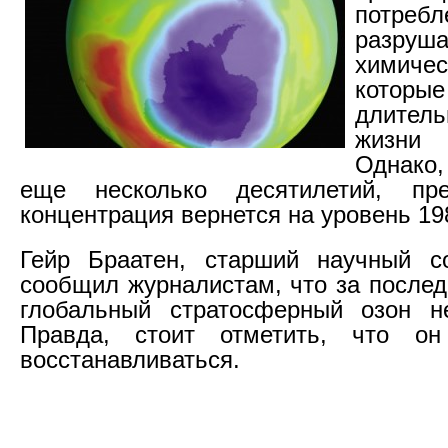
потребл
разру
химиче
котор
длите
жизни 
Однако,
еще несколько десятилетий, п
концентрация вернется на уровень 198
Гейр Браатен, старший научный с
сообщил журналистам, что за послед
глобальный стратосферный озон н
Правда, стоит отметить, что о
восстанавливаться.