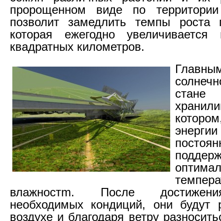
пророщенном виде по территории
позволит замедлить темпы роста 
которая ежегодно увеличивается
квадратных километров.
Главн
солнеч
стане
хранил
котор
энергии
постоян
поддерж
оптимал
темп
влажностm. После достижен
необходимых кондиций, они будут 
воздухе и благодаря ветру разносит