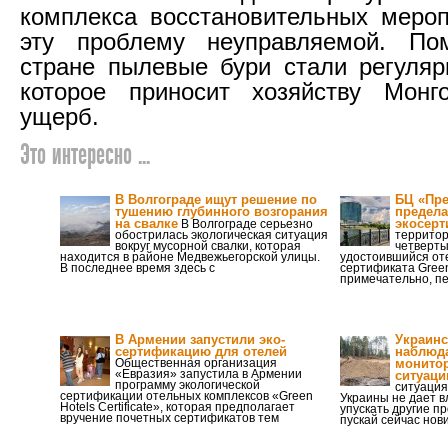
комплекса восстановительных меро
эту проблему неуправляемой. По
стране пылевые бури стали регуля
которое приносит хозяйству Монг
ущерб.
Это интересно ...
В Волгограде ищут решение по
БЦ «Пре
тушению глубинного возгорания
предел
на свалке
экосерт
В Волгограде серьезно
обострилась экологическая ситуация
территор
вокруг мусорной свалки, которая
четверты
находится в районе Медвежьегорской улицы.
удостоившийся оте
В последнее время здесь с
сертификата Green
примечательно, пе
В Армении запустили эко-
Украинс
сертификацию для отелей
наблюд
Общественная организация
монитор
«Евразия» запустила в Армении
ситуаци
программу экологической
ситуация
сертификации отельных комплексов «Green
Украины не дает в
Hotels Certificate», которая предполагает
упускать другие п
вручение почетных сертификатов тем
пускай сейчас нов