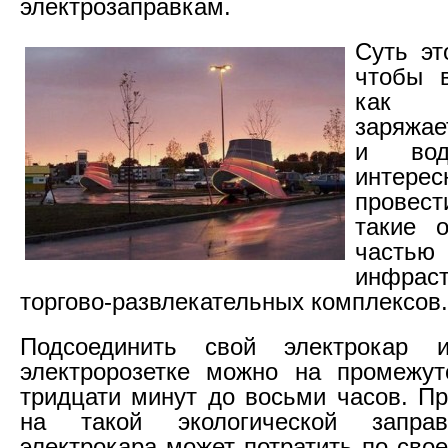
электрозаправкам.
Суть эт
чтобы в
как э
заряжае
и вод
интерес
провест
такие о
частью
инфраст
торгово-развлекательных комплексов.
Подсоединить свой электрокар 
электророзетке можно на промежут
тридцати минут до восьми часов. П
на такой экологической заправ
электрокара может потратить по сво