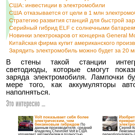
США: инвестиции в электромобили
США отказывается от цели в 1 млн электромо
Стратегию развития станций для быстрой зар
Серийный гибрид ELF с солнечными батарея
Новинки электрокаров от концерна General Mo
Китайская фирма купит американского произ
Зарядить электромобиль можно будет за 20 м
В стены такой станции интег
светодиоды, которые смогут показ
заряда электромобиля. Лампочки бу
мере того, как аккумуляторы авт
наполняться.
Это интересно ...
Volt показывает себя более
Изобрет
электрическим, чем
преврат
бензиновым гибридом
электр
По
данным производителя, средний
Сергей К
владелец Chevrolet Volt в США
Лекезино
управляет автомобилем в полностью
переоборудовать 