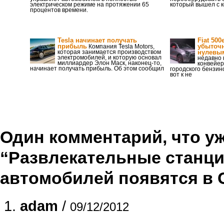
электрическом режиме на протяжении 65
который вышел с 
процентов времени.
Tesla начинает получать
Fiat 500
прибыль
убыточ
Компания Tesla Motors,
которая занимается производством
нулевы
электромобилей, и которую основал
недавно 
миллиардер Элон Маск, наконец-то,
конвейе
начинает получать прибыль. Об этом сообщил
городского бензино
вот к не
Один комментарий, что уже
“Развлекательные станци
автомобилей появятся в
adam
/
09/12/2012