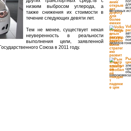
других транспортных средств с
по
для
низким выбросом углерода, а
во
ветряных ис
также снижения их стоимости в
течение следующих девяти лет.
Vo
Тем не менее, существует некая
ра
авт
неуверенность в реальности
ли
поя
выполнения цели, заявленной
лидеров гонк
осударственного Союза в 2011 году.
Ры
це
эле
ср
обы
широкомасш