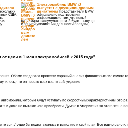
т
Электромобиль BMW i3
одителя
выпустят с двухцилиндровым
двигателем
ескольких
Представители BMW
стями США,
официально подтвердили
ль
информацию о том, что новый
учил
супермини с аккумулятором i3 будет выпущен
ку
с опцией увеличения дальности поездки,
 от цели в 1 млн электромобилей к 2015 году”
вления, Обаме следовала провести хороший анализ финансовых сил самого го
лучилось, что он просто всех ввел в заблуждение
 автомобили, которые будут уступать по скоростным характеристикам, это раз
т я и даже не пытаюсь его приобрести. Думаю в Америке из-за этого же не по
ято зря. Лучше бы поднатужились и выполнили свой план. Все равно рано ил