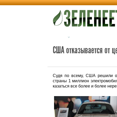
Новости
Альтернативная энерг
США отказывается от це
Судя по всему, США решили от
страны 1 миллион электромобиле
казаться все более и более нер