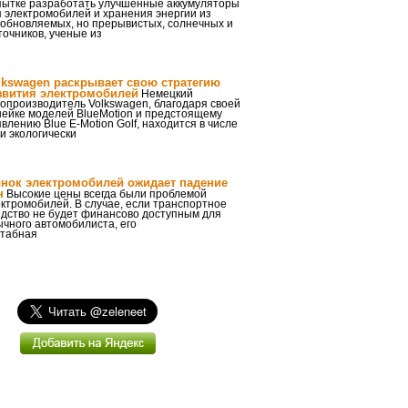
пытке разработать улучшенные аккумуляторы
 электромобилей и хранения энергии из
зобновляемых, но прерывистых, солнечных и
точников, ученые из
lkswagen раскрывает свою стратегию
звития электромобилей
Немецкий
опроизводитель Volkswagen, благодаря своей
нейке моделей BlueMotion и предстоящему
влению Blue E-Motion Golf, находится в числе
и экологически
нок электромобилей ожидает падение
н
Высокие цены всегда были проблемой
ктромобилей. В случае, если транспортное
едство не будет финансово доступным для
чного автомобилиста, его
табная