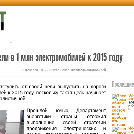
етика
Экодом
ли в 1 млн электромобилей к 2015 году
02 февраля, 2013 / Виктор Попов, Любитель автомобилей
Последние 
ступить от своей цели выпустить на дороги
й к 2015 году, поскольку такая цель начинает
Эл
еалистичной.
ин
эле
и 
нео
Прошлой ночью, Департамент
энергетики страны отложил
выполнение своей стратегии
продвижения электрических и
Ис
ем