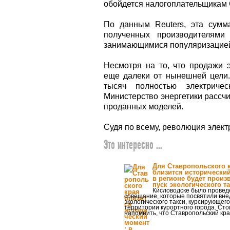
обойдется налогоплательщикам 
По данным Reuters, эта сумм
полученных производителями 
занимающимися популяризацией 
Несмотря на то, что продажи э
еще далеки от нынешней цели
тысяч полностью электричес
Министерство энергетики рассч
проданных моделей.
Судя по всему, революция элек
Это интересно ...
Для Ставропольского 
близится исторически
в регионе будет произ
пуск экологического т
Кисловодске было провед
совещание, которые посвятили вн
экологического такси, курсирующего
территории курортного города. Сто
напомнить, что Ставропольский кр