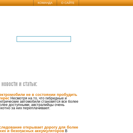
КОМАНДА
О САЙТЕ
новости и статьи:
ектромобили не в состоянии пробудить
терес
Несмотря на то, что гибридные и
ктрические автомобили становятся все более
более доступными, австралийцы очень
хотно за них переплачивают.
следование открывает дорогу для более
ких и безопасных аккумуляторов
В