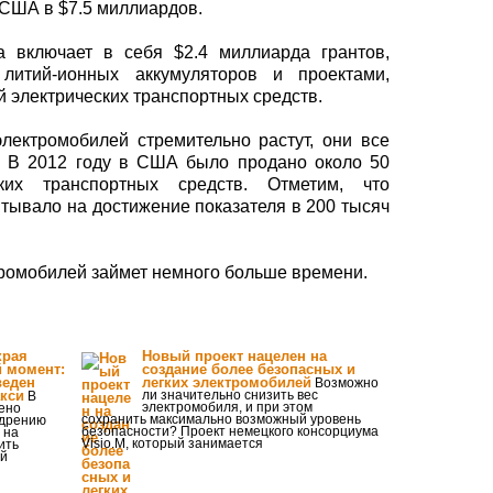
США в $7.5 миллиардов.
а включает в себя $2.4 миллиарда грантов,
литий-ионных аккумуляторов и проектами,
электрических транспортных средств.
лектромобилей стремительно растут, они все
. В 2012 году в США было продано около 50
ких транспортных средств. Отметим, что
итывало на достижение показателя в 200 тысяч
тромобилей займет немного больше времени.
края
Новый проект нацелен на
й момент:
создание более безопасных и
веден
легких электромобилей
Возможно
акси
ли значительно снизить вес
В
электромобиля, и при этом
ено
сохранить максимально возможный уровень
едрению
безопасности? Проект немецкого консорциума
 на
Visio.M, который занимается
ить
ай