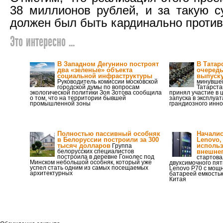
38 миллионов рублей, и за такую с
должен был быть кардинально проти
Это интересно ...
В Западном Дегунино построят
В Татар
два «зеленые» объекта
очередь
социальной инфраструктуры
выпуску
Руководитель комиссии московской
минувшей
городской думы по вопросам
Татарста
экологической политики Зоя Зотова сообщила
принял участие в
о том, что на территории бывшей
запуска в эксплуа
промышленной зоны
грандиозного инн
Полностью пассивный особняк
Начали
в Белоруссии построили за 300
Lenovo,
тысяч долларов
использ
Группа
белорусских специалистов
внешнег
построила в деревне Гонолес под
стартова
Минском небольшой особняк, который уже
двухсимочного пя
успел стать одним из самых посещаемых
Lenovo P70 с мощ
архитектурных
батареей емкостью
Китая