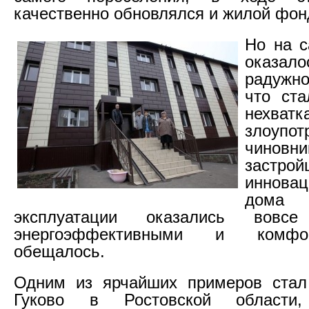
качественно обновлялся и жилой фон
Но на с
оказал
радужно
что ста
нехватк
злоупот
чино
застр
иннова
дом
эксплуатации оказались вовс
энергоэффективными и комфо
обещалось.
Одним из ярчайших примеров стал
Гуково в Ростовской области