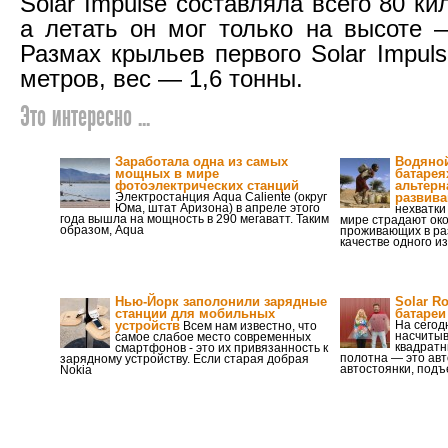
Solar Impulse составляла всего 80 ки
а летать он мог только на высоте 
Размах крыльев первого Solar Impul
метров, вес — 1,6 тонны.
Это интересно ...
Заработала одна из самых
Водяной
мощных в мире
батарея
фотоэлектрических станций
альтерн
Электростанция Aqua Caliente (округ
развив
Юма, штат Аризона) в апреле этого
нехватки
года вышла на мощность в 290 мегаватт. Таким
мире страдают око
образом, Aqua
проживающих в ра
качестве одного из
Нью-Йорк заполонили зарядные
Solar R
станции для мобильных
батареи
устройств
На сегод
Всем нам известно, что
насчитыв
самое слабое место современных
квадратн
смартфонов - это их привязанность к
полотна — это ав
зарядному устройству. Если старая добрая
автостоянки, подъ
Nokia