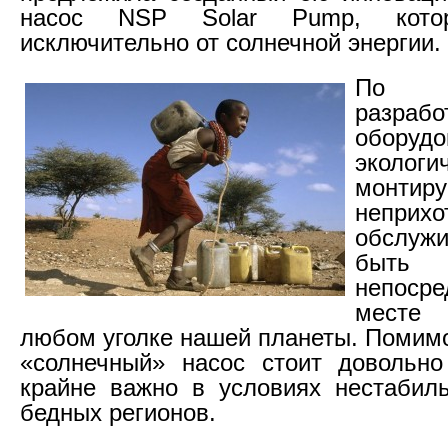
насос NSP Solar Pump, котор
исключительно от солнечной энергии.
По 
разрабо
оборудо
эколог
монтиру
непр
обслужи
быть
непоср
месте
любом уголке нашей планеты. Помимо
«солнечный» насос стоит довольно
крайне важно в условиях нестабил
бедных регионов.