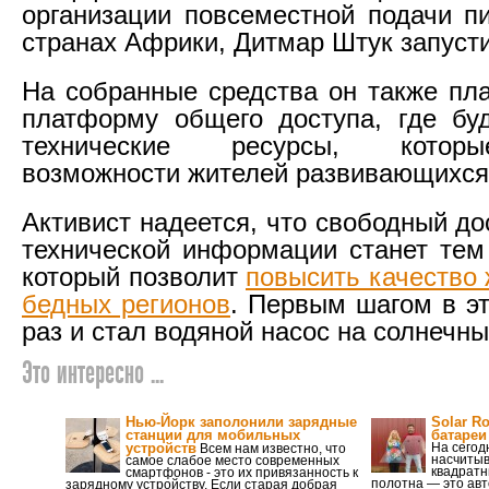
организации повсеместной подачи п
странах Африки, Дитмар Штук запусти
На собранные средства он также пла
платформу общего доступа, где бу
технические ресурсы, котор
возможности жителей развивающихся
Активист надеется, что свободный до
технической информации станет тем
который позволит
повысить качество 
бедных регионов
. Первым шагом в эт
раз и стал водяной насос на солнечны
Это интересно ...
Нью-Йорк заполонили зарядные
Solar R
станции для мобильных
батареи
устройств
На сегод
Всем нам известно, что
насчитыв
самое слабое место современных
квадратн
смартфонов - это их привязанность к
полотна — это ав
зарядному устройству. Если старая добрая