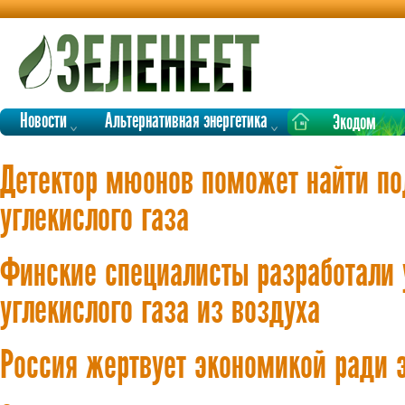
Новости
Альтернативная энергетика
Экодом
Детектор мюонов поможет найти по
углекислого газа
Финские специалисты разработали 
углекислого газа из воздуха
Россия жертвует экономикой ради 