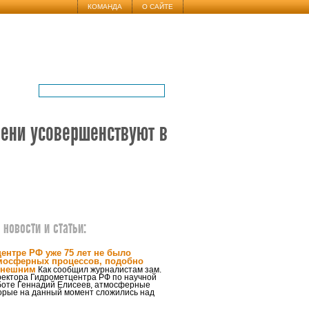
КОМАНДА
О САЙТЕ
мени усовершенствуют в
новости и статьи:
центре РФ уже 75 лет не было
мосферных процессов, подобно
нешним
Как сообщил журналистам зам.
ректора Гидрометцентра РФ по научной
боте Геннадий Елисеев, атмосферные
торые на данный момент сложились над