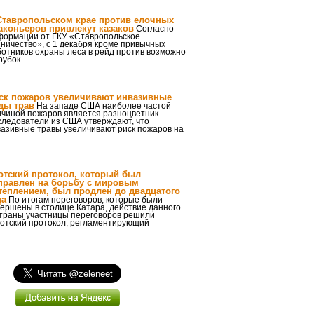
Ставропольском крае против елочных
аконьеров привлекут казаков
Согласно
формации от ГКУ «Ставропольское
ничество», с 1 декабря кроме привычных
отников охраны леса в рейд против возможно
рубок
ск пожаров увеличивают инвазивные
ды трав
На западе США наиболее частой
ичиной пожаров является разноцветник.
следователи из США утверждают, что
вазивные травы увеличивают риск пожаров на
отский протокол, который был
правлен на борьбу с мировым
теплением, был продлен до двадцатого
да
По итогам переговоров, которые были
ершены в столице Катара, действие данного
страны участницы переговоров решили
иотский протокол, регламентирующий