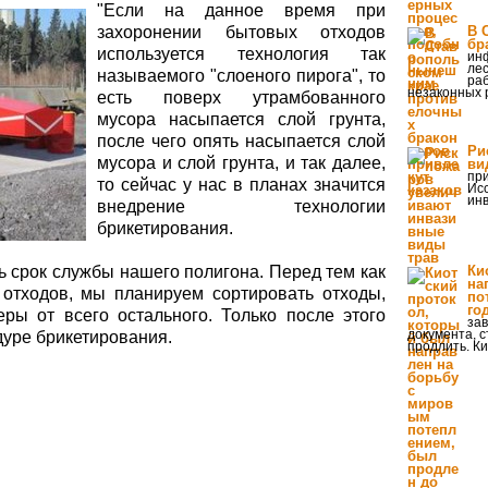
"Если на данное время при
захоронении бытовых отходов
В 
бр
используется технология так
ин
лес
называемого "слоеного пирога", то
раб
незаконных 
есть поверх утрамбованного
мусора насыпается слой грунта,
после чего опять насыпается слой
Ри
мусора и слой грунта, и так далее,
ви
пр
то сейчас у нас в планах значится
Ис
ин
внедрение технологии
брикетирования.
ь срок службы нашего полигона. Перед тем как
Ки
на
 отходов, мы планируем сортировать отходы,
по
го
еры от всего остального. Только после этого
зав
документа, 
дуре брикетирования.
продлить. К