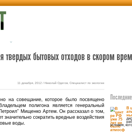
етика
Экодом
я твердых бытовых отходов в скором вре
11 декабря, 2012 / Николай Одегов, Специалист по экологии
Последние 
но на совещание, которое было посвящено
Владельцем полигона является генеральный
В 
Петроил" Мищенко Артем. Он рассказал о том,
ат
ны
ет значительно сократить вредные воздействия
ди
ра
товые воды.
условия, ко