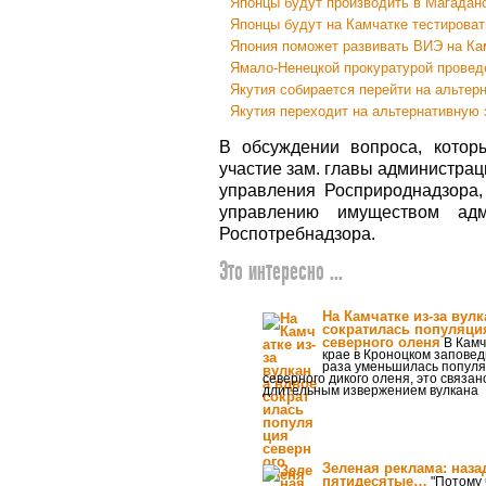
Японцы будут производить в Магадан
Японцы будут на Камчатке тестирова
Япония поможет развивать ВИЭ на Ка
Ямало-Ненецкой прокуратурой провед
Якутия собирается перейти на альтер
Якутия переходит на альтернативную 
В обсуждении вопроса, котор
участие зам. главы администра
управления Росприроднадзора,
управлению имуществом адм
Роспотребнадзора.
Это интересно ...
На Камчатке из-за вул
сократилась популяци
северного оленя
В Камч
крае в Кроноцком заповед
раза уменьшилась попул
северного дикого оленя, это связан
длительным извержением вулкана
Зеленая реклама: наза
пятидесятые…
"Потому 