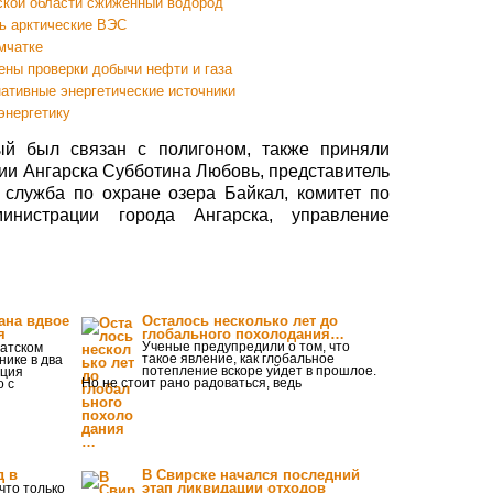
ской области сжиженный водород
ть арктические ВЭС
мчатке
ены проверки добычи нефти и газа
нативные энергетические источники
энергетику
ый был связан с полигоном, также приняли
ции Ангарска Субботина Любовь, представитель
 служба по охране озера Байкал, комитет по
инистрации города Ангарска, управление
кана вдвое
Осталось несколько лет до
я
глобального похолодания…
Ученые предупредили о том, что
атском
такое явление, как глобальное
нике в два
потепление вскоре уйдет в прошлое.
яция
Но не стоит рано радоваться, ведь
о с
д в
В Свирске начался последний
этап ликвидации отходов
что только