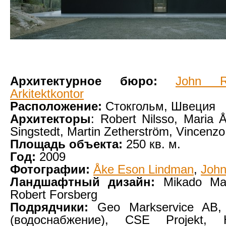
Архитектурное бюро:
John R
Arkitektkontor
Расположение:
Стокгольм, Швеция
Архитекторы
: Robert Nilsso, Maria 
Singstedt, Martin Zetherström, Vincenz
Площадь объекта:
250 кв. м.
Год:
2009
Фотографии:
Åke Eson Lindman
,
John
Ландшафтный дизайн:
Mikado Mar
Robert Forsberg
Подрядчики:
Geo Markservice AB, 
(водоснабжение), CSE Projekt, H