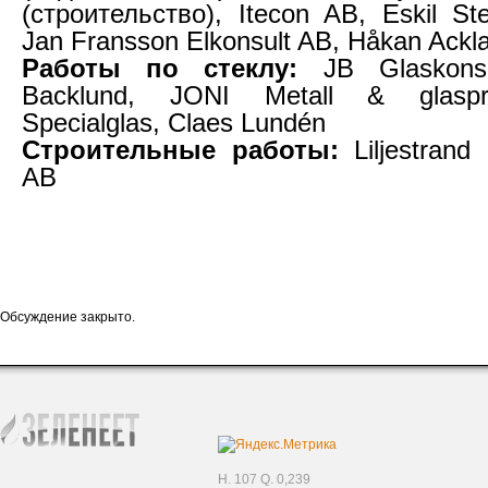
(строительство), Itecon AB, Eskil Ste
Jan Fransson Elkonsult AB, Håkan Ackl
Работы по стеклу:
JB Glaskonsu
Backlund, JONI Metall & glaspro
Specialglas, Claes Lundén
Строительные работы:
Liljestrand
AB
Обсуждение закрыто.
H. 107 Q. 0,239