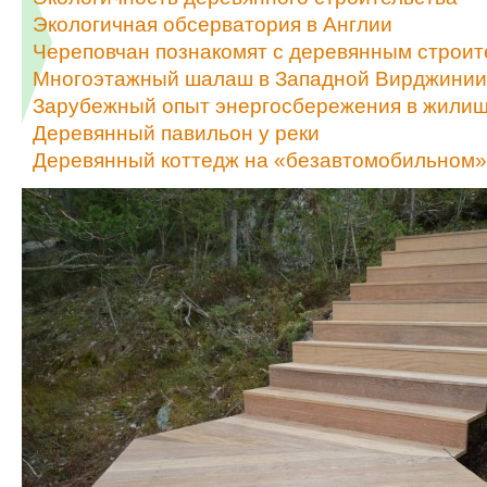
Экологичная обсерватория в Англии
Череповчан познакомят с деревянным строит
Многоэтажный шалаш в Западной Вирджинии
Зарубежный опыт энергосбережения в жилищн
Деревянный павильон у реки
Деревянный коттедж на «безавтомобильном»