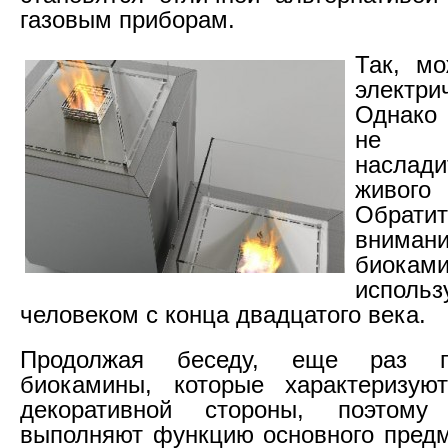
газовым приборам.
Так, мо
электри
Однако 
не п
насла
живог
Обра
вни
биоками
исполь
человеком с конца двадцатого века.
Продолжая беседу, еще раз п
биокамины, которые характеризую
декоративной стороны, поэтому
выполняют функцию основного предм