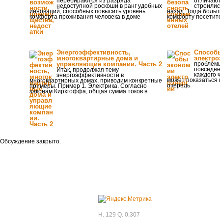
перебираются из разряда
отличают
недоступной роскоши в ранг удобных
строилис
инноваций, способных повысить уровень
назад. Тогда боль
комфорта проживания человека в доме
комфорту посетите
Энергоэффективность,
Способ
многоквартирные дома и
электро
управляющие компании. Часть 2
проблемы
повседне
Итак, продолжая тему
каждого 
энергоэффективности в
может показаться 
многоквартирных домах, приводим конкретные
очередь
примеры. Пример 1. Электрика. Согласно
законам Кирхгоффа, общая сумма токов в
Обсуждение закрыто.
H. 129 Q. 0,307