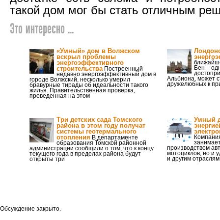
такой дом мог бы стать отличным ре
Это интересно ...
«Умный» дом в Волжском
Лондонс
вскрыл проблемы
энерго
энергоэффективного
ближайше
Бен – од
строительства
Построенный
достопри
недавно энергоэффективный дом в
Альбиона, может 
городе Волжский, несколько умерил
дружелюбных к пр
бравурные тирады об идеальности такого
жилья. Правительственная проверка,
проведенная на этом
Три детских сада Томского
Умный д
района в этом году получат
энергие
системы геотермального
электро
отопления
Компания
В департаменте
занимает
образования Томской районной
производством ав
администрации сообщили о том, что к концу
мотоциклов, но и 
текущего года в пределах района будут
и другим отраслям
открыты три
Обсуждение закрыто.