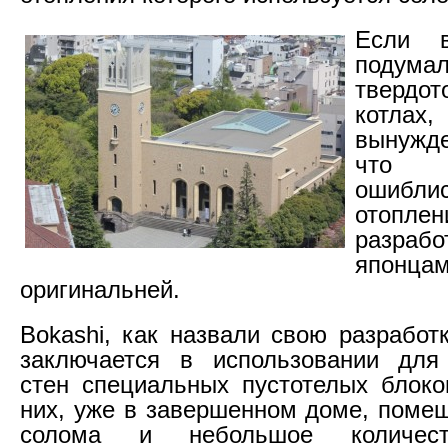
Если 
под
твердот
котл
вынужд
что 
ошибл
отоплен
разрабо
японц
оригинальней.
Bokashi, как назвали свою разработ
заключается в использовании для 
стен специальных пустотелых блоко
них, уже в завершенном доме, поме
солома и небольшое количест