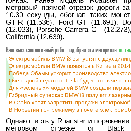
гонках. Ранее модель Roadster пр
метровый прямой отрезок дороги з
10.39 секунды, обогнав таких монст
GT-R (11.536), Ford GT (11.691), D
(12.023), Porsche Carrera GT (12.273)
Cailfornia (12.639).
Электромобиль BMW i3 выпустят с двухцили
Электромобили BMW появятся в Китае в 2014
Победа Обамы ускорит производство электр
Очередной седан от Tesla будет готов через г
Для «зеленых» моделей BMW создали первые
Гибридный суперкар BMW i8 получит лазерн
В Огайо хотят запретить продажи электромоб
В Норвегии по-прежнему в почете электромо
Однако, есть у Roadster и поражение
метровом отрезке от Black C