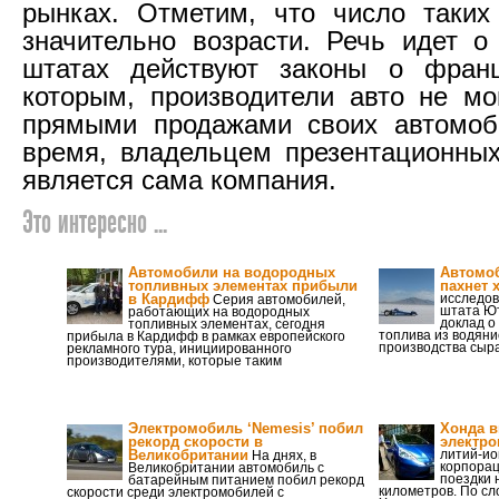
рынках. Отметим, что число таких
значительно возрасти. Речь идет о
штатах действуют законы о франш
которым, производители авто не мо
прямыми продажами своих автомоб
время, владельцем презентационных
является сама компания.
Это интересно ...
Автомобили на водородных
Автомоб
топливных элементах прибыли
пахнет 
в Кардифф
исследов
Серия автомобилей,
штата Ют
работающих на водородных
доклад о
топливных элементах, сегодня
топлива из водяни
прибыла в Кардифф в рамках европейского
производства сыра
рекламного тура, инициированного
производителями, которые таким
Электромобиль ‘Nemesis’ побил
Хонда в
рекорд скорости в
электр
Великобритании
литий-ио
На днях, в
корпорац
Великобритании автомобиль с
поездки 
батарейным питанием побил рекорд
километров. По с
скорости среди электромобилей с