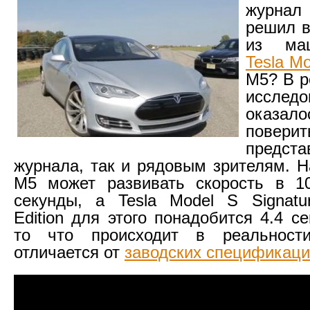
журнал
решил в
из ма
Tesla Mo
M5? В р
исследо
оказа
пове
предста
журнала, так и рядовым зрителям. 
M5 может развивать скорость в 10
секунды, а Tesla Model S Signatu
Edition для этого понадобится 4.4 с
то что происходит в реальности
отличается от
заводских спецификац