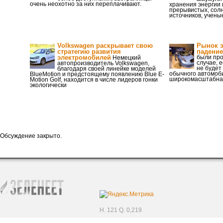
очень неохотно за них переплачивают.
хранения энергии 
прерывистых, сол
источников, учены
Volkswagen раскрывает свою
Рынок э
стратегию развития
падение
электромобилей
были про
Немецкий
случае, 
автопроизводитель Volkswagen,
не будет
благодаря своей линейке моделей
обычного автомоби
BlueMotion и предстоящему появлению Blue E-
широкомасштабна
Motion Golf, находится в числе лидеров гонки
экологически
Обсуждение закрыто.
H. 121 Q. 0,219