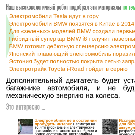
Электромобили Tesla идут в гору
Электромобили BMW появятся в Китае в 2014
Для «зеленых» моделей BMW создали первые
Гибридный суперкар BMW i8 получит лазерн
BMW готовит дебютную спецверсию электром
Японский плавающий электромобиль поразил
Эстония будет полностью покрыта сетью запра
Электротрайк Toyota i-Road пойдет в серию
Дополнительный двигатель будет уст
багажнике автомобиля, и не буд
механическую энергию на колеса.
Это интересно ...
Электромобили не в состоянии
Исследо
пробудить интерес
для бол
Несмотря на
то, что гибридные и электрические
аккуму
автомобили становятся все более и
разрабо
более доступными, австралийцы
аккумуля