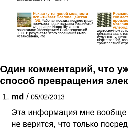
Нехватку тепловой мощности
Роснано
испытывает Благовещенская
совмест
ТЭЦ
произво
Рабочая поездка первого вице-
премьера правительства Российской
материа
Федерации Игоря Шувалова
углерод
закончилась посещением Благовещенской
долгосрочном сотр
ТЭЦ. В результате этого посещения было
областях стало из
установлено, что
будут сотрудничат
нефтегазовой, аэр
транспортной отр
Один комментарий, что уже
способ превращения элек
md
/
05/02/2013
Эта информация мне вообще к
не верится, что только посре