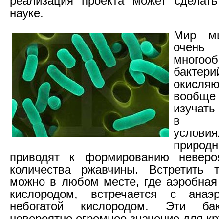
реализация проекта может сделат
науке.
Мир ми
очен
многоо
бакте
окисл
вообще
изучать
в ла
услов
природн
приводят к формированию неверо
количества ржавчины. Встретить т
можно в любом месте, где аэробная 
кислородом, встречается с анаэ
небогатой кислородом. Эти ба
невероятно огромное значение для кр