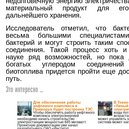
недолговечную энергию электричеств
материальный продукт для его
дальнейшего хранения.
Исследователь отметил, что бакт
весьма большими специалистами
бактерий и могут строить таким спо
соединения. Такой процесс хоть и
науке ряд возможностей, но пока 
богатых углеродом соединени
биотоплива придется пройти еще дос
путь.
Это интересно ...
Для обеспечения работы
В Токио
нефтяного комплекса в
«Умный
Приморье будет построена ТЭС
электри
Чтобы обеспечить работу нефтяного
когда по
комплекса электроэнергией
возраста
необходимо начать строительство
может управлять 
электростанции мощностью 685 мегаватт.
система может наг
Проектную документацию уже начал
разрабатывать ОАО «Институт