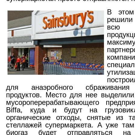
В этом
решили
всю п
прод
макс
парт
компани
специа
утилиза
постро
для анаэробного сбраживания 
продуктов. Место для нее выделили
мусороперерабатывающего предпри
Biffa, куда и будут на грузовик
органические отходы, снятые из 
стеллажей супермаркета. А уже та
биогаз будет отправляться на 