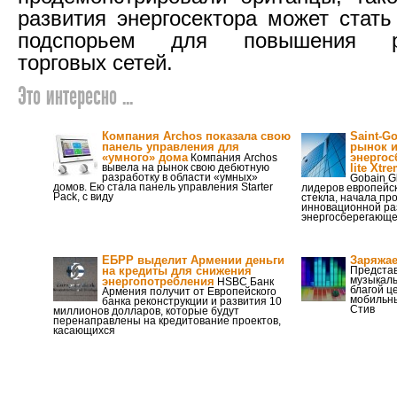
развития энергосектора может стат
подспорьем для повышения ре
торговых сетей.
Это интересно ...
Компания Archos показала свою
Saint-G
панель управления для
рынок 
«умного» дома
энергос
Компания Archos
вывела на рынок свою дебютную
lite Xtre
разработку в области «умных»
Gobain G
домов. Ею стала панель управления Starter
лидеров европейск
Pack, с виду
стекла, начала пр
инновационной ра
энергосберегающе
ЕБРР выделит Армении деньги
Заряжае
на кредиты для снижения
Представ
музыкаль
энергопотребления
HSBC Банк
благой ц
Армения получит от Европейского
мобильны
банка реконструкции и развития 10
Стив
миллионов долларов, которые будут
перенаправлены на кредитование проектов,
касающихся