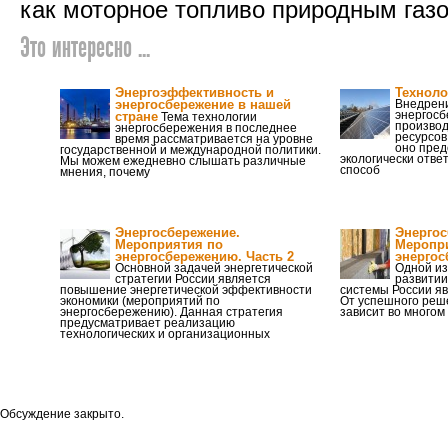
как моторное топливо природным газ
Это интересно ...
Энергоэффективность и
Техноло
энергосбережение в нашей
Внедрени
энергосб
стране
Тема технологии
производ
энергосбережения в последнее
ресурсов
время рассматривается на уровне
оно пред
государственной и международной политики.
экологически отв
Мы можем ежедневно слышать различные
способ
мнения, почему
Энергосбережение.
Энергос
Мероприятия по
Меропр
энергосбережению. Часть 2
энергос
Основной задачей энергетической
Одной из
стратегии России является
развитии
повышение энергетической эффективности
системы России я
экономики (мероприятий по
От успешного реш
энергосбережению). Данная стратегия
зависит во многом
предусматривает реализацию
технологических и организационных
Обсуждение закрыто.