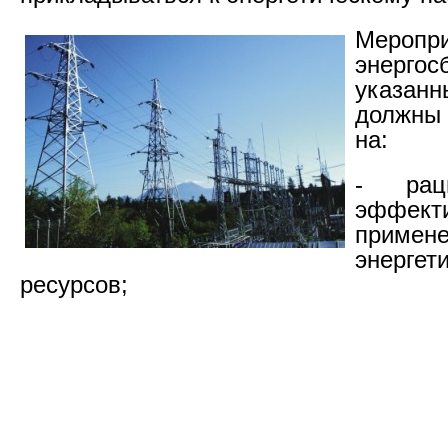
Меро
энергос
указанн
должны
на:
- рац
эффект
примен
энергет
ресурсов;