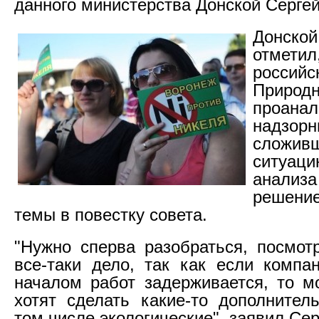
данного министерства Донской Сергей
Донс
отме
российс
Природн
проана
надзо
сложив
ситуаци
анализа
решени
темы в повестку совета.
"Нужно сперва разобраться, посмот
все-таки дело, так как если компа
началом работ задерживается, то м
хотят сделать какие-то дополнител
том числе экологические", заявил Сер