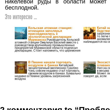
никелевой руды в области может 
бесплодной.
Это интересно ...
Кольская атомная станция:
Китай н
атомщики заполярья
бедстви
присоединились к
загрязне
то легче
экологической декларации
аномали
Мурманска
Руководитель Кольской
наблюдаются на се
атомной станции Омельчук Василий вместе с
руководством крупнейших промышленных
предприятий Мурманской области подписал
декларацию. Стоит напомнить, что церемония
В Пекине начали торговать
Экосист
воздухом в банках
плаваю
Китайский
эксцентричный миллионер Гуанбяо
Нил на с
Чэнь совсем недавно стал торговать
в весьма
свежим воздухом в банках. Буквально
Может ли
недавно в Пекине уровень загрязнения
говорят да, если
воздуха
2 комментария to “Пробл