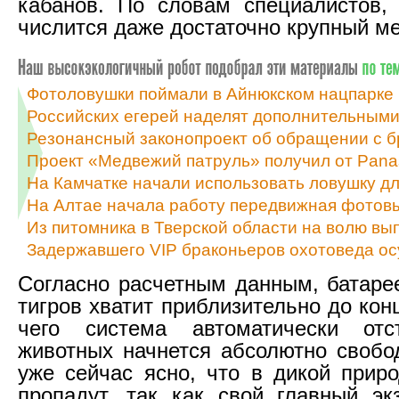
кабанов. По словам специалистов,
числится даже достаточно крупный м
Фотоловушки поймали в Айнюкском нацпарке 
Российских егерей наделят дополнительным
Резонансный законопроект об обращении с б
Проект «Медвежий патруль» получил от Pan
На Камчатке начали использовать ловушку д
На Алтае начала работу передвижная фотовы
Из питомника в Тверской области на волю вы
Задержавшего VIP браконьеров охотоведа осу
Согласно расчетным данным, батаре
тигров хватит приблизительно до кон
чего система автоматически от
животных начнется абсолютно свобо
уже сейчас ясно, что в дикой прир
пропадут, так как свой главный э