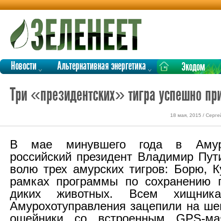
Новости
Альтернативная энергетика
Экодом
Три «президентских» тигра успешно при
18 мая, 2015 / Серг
В мае минувшего года в Амур
российский президент Владимир Пут
волю трех амурских тигров: Борю, К
рамках программы по сохранению п
диких животных. Всем хищника
Амурохотуправления зацепили на ш
ошейники со встроенным GPS-ма