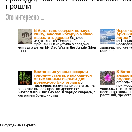
прошли.
Это интересно ...
В Аргентине создали детскую
Через ч
книгу, закопав которую можно
Арктики
вырастить дерево
летом
Детское
Гр
издательство Pequeno Editor из
из Нацио
Аргентины выпустило в продажу
исследо
книгу для детей My Dad Was in the Jungle (Мой
заявила, что уже ч
папа
регион в
Британские ученые создали
В Ботан
тополи-мутанты, являющиеся
аномаль
оптимальным сырьем для
рододе
древесного биотоплива
огород» 
В
при Моск
последнее время на мировом рынке
университете, в э
серьезно вырос спрос на древесное
несколько аномал
биотопливо. Связано это, в первую очередь, с
растений, предст
желанием большинства
Обсуждение закрыто.