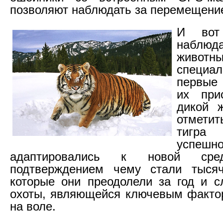
позволяют наблюдать за перемещение
И вот
набл
животн
специа
первые 
их при
дикой ж
отметит
тигра
успешн
адаптировались к новой сред
подтверждением чему стали тысяч
которые они преодолели за год и 
охоты, являющейся ключевым факто
на воле.