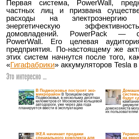
Первая система, PowerWall, пред
частных лиц и призвана существе
расходы на электроэнергию
энергетическую эффективно
домовладений. PowerPack — с
PowerWall. Его целевая аудито
предприятия. По-настоящему же ак
этих систем начнутся после того, ка
«
Гигафабрики
» аккумуляторов Tesla в
Это интересно ...
В Подмосковье построят эко-
Домашн
микрорайон
системы
В Троицком округе
Подмосковья, в нескольких десятках
будут с
километров от Московской кольцевой
кампании
автодороги, уже через два года
аккумуля
планируется ввести в эксплуатацию
домохозяйств могу
их пользователям 
IKEA начинает продажи
Украинс
специального комплекта для
на евро