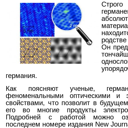
Стро
германе
абсол
матери
находи
родств
Он пред
тончай
односло
упорядо
германия.
Как поясняют ученые, герман
феноменальными оптическими и э
свойствами, что позволит в будущем
его во многие продукты электро
Подробней с работой можно оз
последнем номере издания New Journal