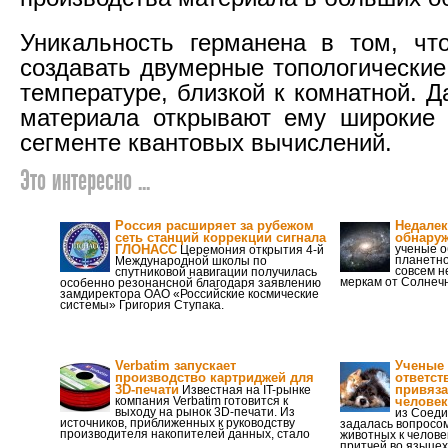
Уникальность германена в том, чт
создавать двумерные топологические
температуре, близкой к комнатной. 
материала открывают ему широкие 
сегменте квантовых вычислений.
Это интересно ...
Россия расширяет за рубежом
Недалек
сеть станций коррекции сигнала
обнаруж
ГЛОНАСС
ученые о
Церемония открытия 4-й
планетно
Международной школы по
совсем н
спутниковой навигации получилась
меркам от Солнечн
особенно резонансной благодаря заявлению
замдиректора ОАО «Российские космические
системы» Григория Ступака.
Verbatim запускает
Ученые 
производство картриджей для
ответст
3D-печати
привяза
Известная на IT-рынке
компания Verbatim готовится к
человек
выходу на рынок 3D-печати. Из
из Соед
источников, приближенных к руководству
задалась вопросо
производителя накопителей данных, стало
животных к челове
притчей во языцех