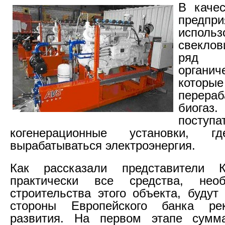
В качес
предп
использ
свекло
ряд
органич
кото
перера
биогаз
пос
когенерационные установки, 
вырабатываться электроэнергия.
Как рассказали представители 
практически все средства, нео
строительства этого объекта, будут
стороны Европейского банка ре
развития. На первом этапе сумм