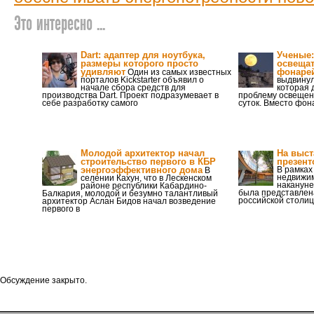
Это интересно ...
Dart: адаптер для ноутбука,
Ученые:
размеры которого просто
освещат
удивляют
фонаре
Один из самых известных
порталов Kickstarter объявил о
выдвинул
начале сбора средств для
которая 
производства Dart. Проект подразумевает в
проблему освещен
себе разработку самого
суток. Вместо фо
Молодой архитектор начал
На выст
строительство первого в КБР
презент
энергоэффективного дома
В рамках
В
недвижим
селении Кахун, что в Лескенском
накануне
районе республики Кабардино-
была представлена
Балкария, молодой и безумно талантливый
российской столи
архитектор Аслан Бидов начал возведение
первого в
Обсуждение закрыто.