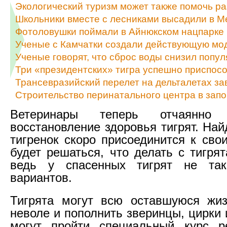
Экологический туризм может также помочь р
Школьники вместе с лесниками высадили в М
Фотоловушки поймали в Айнюкском нацпарке 
Ученые с Камчатки создали действующую мо
Ученые говорят, что сброс воды снизил попул
Три «президентских» тигра успешно приспосо
Трансевразийский перелет на дельталетах з
Строительство перинатального центра в зап
Ветеринары теперь отчаянно
восстановление здоровья тигрят. На
тигренок скоро присоединится к сво
будет решаться, что делать с тигря
ведь у спасенных тигрят не та
вариантов.
Тигрята могут всю оставшуюся жиз
неволе и пополнить зверинцы, цирки 
могут пройти специальный курс р