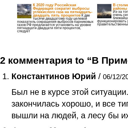
К 2020 году Российская
В столи
Федерация сократит выбросы
районы
углекислого газа на пятнадцать-
Из-за то
очень си
двадцать пять процентов
К две
ближайши
тысячи двадцатому году целевой
функционировать 
показатель сокращения выбросов парниковых
правительственн
газов РФ предлагается установить на уровне
пятнадцати-двадцати пяти процентов,
следует
2 комментария to “В Прим
Константинов Юрий
/
06/12/2
Был не в курсе этой ситуации.
закончилась хорошо, и все ти
вышли на людей, а лесу бы их