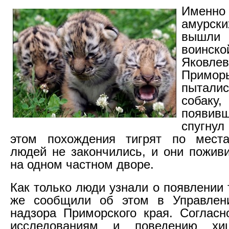
Именно 
амурс
вышли 
воинс
Яковле
Прим
пытал
собаку
появив
спугнул
этом похождения тигрят по мест
людей не закончились, и они пожив
на одном частном дворе.
Как только люди узнали о появлении т
же сообщили об этом в Управлени
надзора Приморского края. Соглас
исследованиям и поведению хи