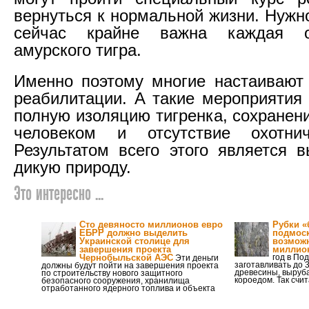
вернуться к нормальной жизни. Нужн
сейчас крайне важна каждая о
амурского тигра.
Именно поэтому многие настаивают
реабилитации. А такие мероприятия
полную изоляцию тигренка, сохранен
человеком и отсутствие охотни
Результатом всего этого является в
дикую природу.
Это интересно ...
Сто девяносто миллионов евро
Рубки 
ЕБРР должно выделить
подмос
Украинской столице для
возможн
завершения проекта
миллио
Чернобыльской АЭС
год в По
Эти деньги
заготавливать до 
должны будут пойти на завершения проекта
древесины, выруб
по строительству нового защитного
короедом. Так счи
безопасного сооружения, хранилища
отработанного ядерного топлива и объекта