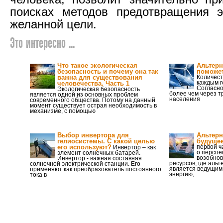
поисках методов предотвращения э
желанной цели.
Это интересно ...
Что такое экологическая
Альтерн
безопасность и почему она так
поможет
важна для существования
Количест
каждым г
человечества. Часть 1
Согласно
Экологическая безопасность
более чем через т
является одной из основных проблем
населения
современного общества. Потому на данный
момент существует острая необходимость в
механизме, с помощью
Выбор инвертора для
Альтерн
гелиосистемы. С какой целью
будущее
его используют?
первой ч
Инвертор – как
о перспе
элемент солнечных батарей.
возобно
Инвертор - важная составная
ресурсов, где аль
солнечной электрической станции. Его
является ведущим 
применяют как преобразователь постоянного
энергию,
тока в