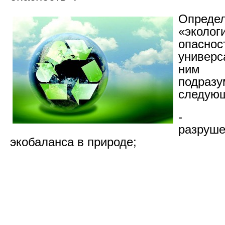
Опреде
«эколог
опасно
универ
ним
подразу
следую
- Пот
разруш
экобаланса в природе;