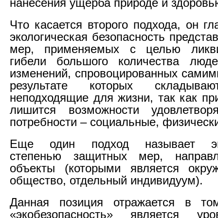
нанесения ущерба природе и здоровь
Что касается второго подхода, он гл
экологическая безопасность предста
мер, применяемых с целью ликв
гибели большого количества люд
изменений, спровоцированных самим
результате которых складываю
неподходящие для жизни, так как пр
лишится возможности удовлетвор
потребности – социальные, физическ
Еще один подход называет эко
степенью защитных мер, направ
объекты (которыми является окру
общество, отдельный индивидуум).
Данная позиция отражается в то
«экобезопасность» является ур